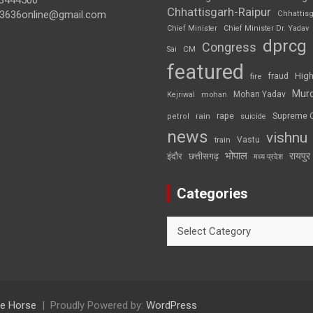
3444500
Chhattisgarh-Raipur
3636online@gmail.com
Chhattis
Chief Minister
Chief Minister Dr. Yadav
dprcg
Congress
CM
Sai
featured
High
fire
fraud
Mur
Mohan Yadav
Kejriwal
mohan
rape
Supreme 
rain
petrol
suicide
news
vishnu
Vastu
train
भोपाल
रायपुर
इंदौर
छत्तीसगढ़
मध्य प्रदेश
Categories
Categories
e Horse
Proudly Powered by:
WordPress