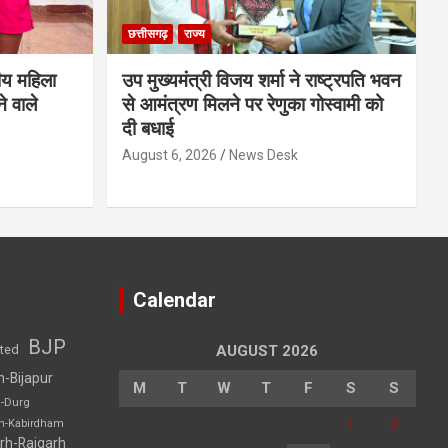
छत्तीसगढ़
राज्य
ीय महिला
उप मुख्यमंत्री विजय शर्मा ने राष्ट्रपति भवन
े वाले
से आमंत्रण मिलने पर रेणुका गोस्वामी को
दी बधाई
August 6, 2026
News Desk
Calendar
BJP
sted
AUGUST 2026
h-Bijapur
M
T
W
T
F
S
S
h-Durg
1
2
rh-Kabirdham
rh-Raigarh