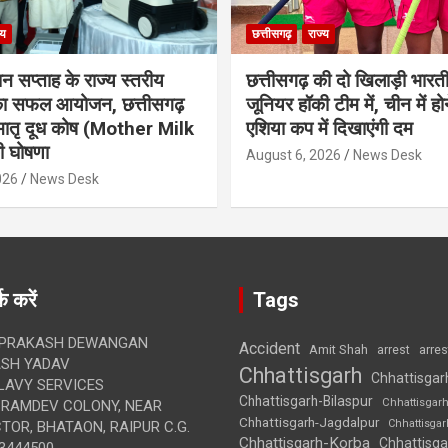
्य
छत्तीसगढ़
राज्य
ान सप्ताह के राज्य स्तरीय
छत्तीसगढ़ की दो खिलाड़ी भारत
 का सफल आयोजन, छत्तीसगढ़
जूनियर हॉकी टीम में, चीन में होन
मातृ दूध कोष (Mother Milk
एशिया कप में दिखाएंगी दम
 घोषणा
August 6, 2026
News Desk
026
News Desk
क करें
Tags
 PRAKASH DEWANGAN
Accident
Amit Shah
arre
arrest
SH YADAV
Chhattisgarh
Chhattisgar
LAVY SERVICES
Chhattisgarh-Bilaspur
Chhattisgar
BRAMDEV COLONY, NEAR
Chhattisgarh-Jagdalpur
Chhattisga
OR, BHATAON, RAIPUR C.G.
Chhattisgarh-Korba
Chhattisga