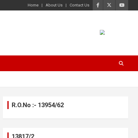
Home
About Us
Contact Us
R.O.No :- 13954/62
13817/2