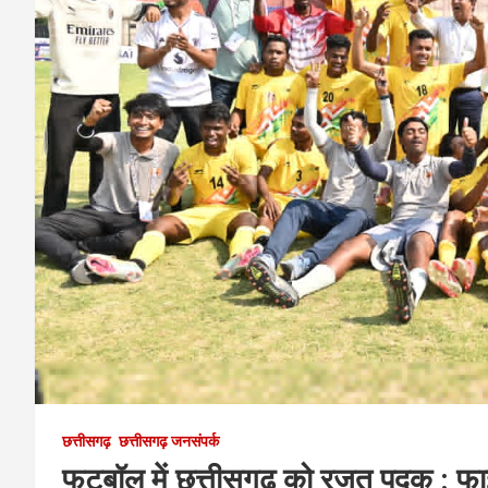
छत्तीसगढ़
छत्तीसगढ़ जनसंपर्क
फुटबॉल में छत्तीसगढ़ को रजत पदक : फाइन