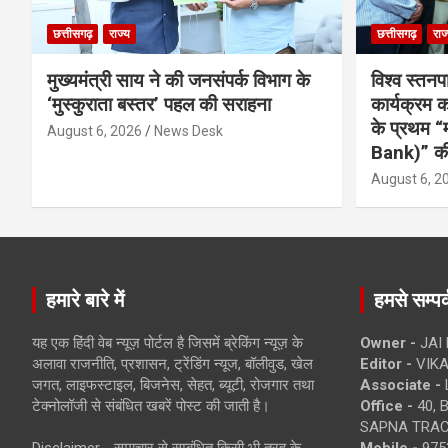
छत्तीसगढ़
राज्य
छत्तीसगढ़
राज
मुख्यमंत्री साय ने की जनसंपर्क विभाग के
विश्व स्तनप
‘मुस्कुराता बस्तर’ पहल की सराहना
कार्यक्रम
के प्रथम “
August 6, 2026
News Desk
Bank)” की
August 6, 2
हमारे बारे में
हमसे सम्पर्
यह एक हिंदी वेब न्यूज़ पोर्टल है जिसमें ब्रेकिंग न्यूज़ के
Owner -
JAI
अलावा राजनीति, प्रशासन, ट्रेंडिंग न्यूज, बॉलीवुड, खेल
Editor -
VIKA
जगत, लाइफस्टाइल, बिजनेस, सेहत, ब्यूटी, रोजगार तथा
Associate -
टेक्नोलॉजी से संबंधित खबरें पोस्ट की जाती है।
Office -
40, 
SAPNA TRACT