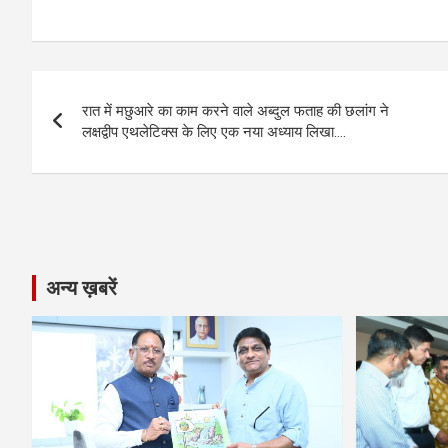
a
es
h
el
m
o
h
ce
se
at
e
ail
py
ar
b
n
s
gr
Li
e
Post
o
g
A
a
n
रात में मछुआरे का काम करने वाले अब्दुल फताह की छलांग ने
navigation
o
er
p
m
k
लक्षद्वीप एथलेटिक्स के लिए एक नया अध्याय लिखा….
k
p
अन्य ख़बरें