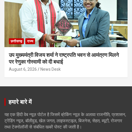
छत्तीसगढ़
राज्य
उप मुख्यमंत्री विजय शर्मा ने राष्ट्रपति भवन से आमंत्रण मिलने
पर रेणुका गोस्वामी को दी बधाई
August 6, 2026
News Desk
हमारे बारे में
यह एक हिंदी वेब न्यूज़ पोर्टल है जिसमें ब्रेकिंग न्यूज़ के अलावा राजनीति, प्रशासन,
ट्रेंडिंग न्यूज, बॉलीवुड, खेल जगत, लाइफस्टाइल, बिजनेस, सेहत, ब्यूटी, रोजगार
तथा टेक्नोलॉजी से संबंधित खबरें पोस्ट की जाती है।