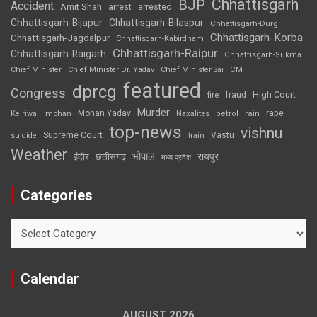
Chhattisgarh
BJP
Accident
Amit Shah
arrested
arrest
Chhattisgarh-Bijapur
Chhattisgarh-Bilaspur
Chhattisgarh-Durg
Chhattisgarh-Korba
Chhattisgarh-Jagdalpur
Chhattisgarh-Kabirdham
Chhattisgarh-Raipur
Chhattisgarh-Raigarh
Chhattisgarh-Sukma
CM
Chief Minister
Chief Minister Dr. Yadav
Chief Minister Sai
featured
dprcg
Congress
High Court
fire
fraud
Murder
rape
Mohan Yadav
Naxalites
rain
Kejriwal
mohan
petrol
top-news
vishnu
Supreme Court
Vastu
suicide
train
Weather
भोपाल
रायपुर
इंदौर
छत्तीसगढ़
मध्य प्रदेश
Categories
Categories
Calendar
AUGUST 2026