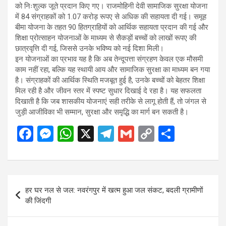
को निःशुल्क जूते प्रदान किए गए। राजमोहिनी देवी सामाजिक सुरक्षा योजना
में 84 संग्राहकों को 1.07 करोड़ रूपए से अधिक की सहायता दी गई। समूह
बीमा योजना के तहत 90 हितग्राहियों को आर्थिक सहायता प्रदान की गई और
शिक्षा प्रोत्साहन योजनाओं के माध्यम से सैकड़ों बच्चों को लाखों रूपए की
छात्रवृत्ति दी गई, जिससे उनके भविष्य को नई दिशा मिली।
इन योजनाओं का प्रभाव यह है कि अब तेन्दूपत्ता संग्रहण केवल एक मौसमी
काम नहीं रहा, बल्कि यह स्थायी आय और सामाजिक सुरक्षा का माध्यम बन गया
है। संग्राहकों की आर्थिक स्थिति मजबूत हुई है, उनके बच्चों को बेहतर शिक्षा
मिल रही है और जीवन स्तर में स्पष्ट सुधार दिखाई दे रहा है। यह सफलता
दिखाती है कि जब शासकीय योजनाएं सही तरीके से लागू होती हैं, तो जंगल से
जुड़ी आजीविका भी सम्मान, सुरक्षा और समृद्धि का मार्ग बन सकती है।
F
M
W
X
T
G
C
S
a
es
h
el
m
o
h
ce
se
at
e
ail
py
ar
b
n
s
gr
Li
e
Post
हर घर नल से जल: नवरंगपुर में खत्म हुआ जल संकट, बदली ग्रामीणों
o
g
A
a
n
navigation
की जिंदगी
o
er
p
m
k