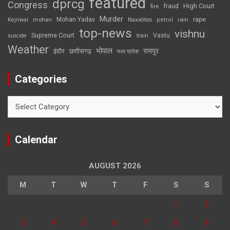
featured
dprcg
Congress
High Court
fire
fraud
Murder
rape
Mohan Yadav
Naxalites
rain
Kejriwal
mohan
petrol
top-news
vishnu
Supreme Court
Vastu
suicide
train
Weather
भोपाल
रायपुर
इंदौर
छत्तीसगढ़
मध्य प्रदेश
Categories
Categories
Calendar
AUGUST 2026
M
T
W
T
F
S
S
1
2
3
4
5
6
7
8
9