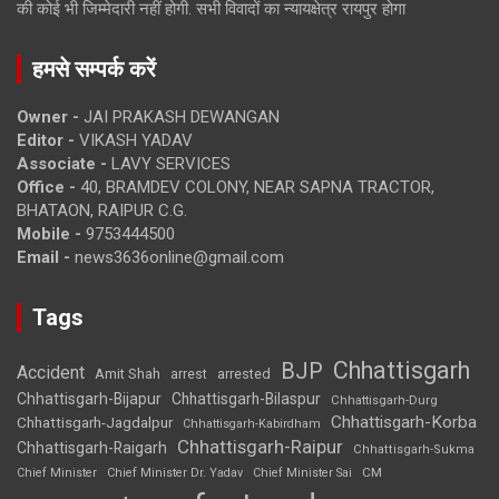
की कोई भी जिम्मेदारी नहीं होगी. सभी विवादों का न्यायक्षेत्र रायपुर होगा
हमसे सम्पर्क करें
Owner -
JAI PRAKASH DEWANGAN
Editor -
VIKASH YADAV
Associate -
LAVY SERVICES
Office -
40, BRAMDEV COLONY, NEAR SAPNA TRACTOR,
BHATAON, RAIPUR C.G.
Mobile -
9753444500
Email -
news3636online@gmail.com
Tags
Chhattisgarh
BJP
Accident
Amit Shah
arrested
arrest
Chhattisgarh-Bijapur
Chhattisgarh-Bilaspur
Chhattisgarh-Durg
Chhattisgarh-Korba
Chhattisgarh-Jagdalpur
Chhattisgarh-Kabirdham
Chhattisgarh-Raipur
Chhattisgarh-Raigarh
Chhattisgarh-Sukma
CM
Chief Minister
Chief Minister Dr. Yadav
Chief Minister Sai