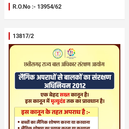
R.O.No :- 13954/62
13817/2