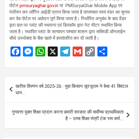
पोर्टल
pmsuryaghar.gov.in
या PMSuryaGhar Mobile App पर
पंजीयन कर लॉगिन आईडी प्राप्त किया जाता है तत्पश्चात स्वयं वंडर का चुनाव
कर वेब पोर्टल पर आवेदन पूर्ण किया जाता है। निर्धारित अनुबंध के बाद वेंडर
द्वारा छत पर प्लांट की स्थापना एवं डिस्कॉम द्वारा नेट मीटर स्थापित किया
जाता है। स्थापित प्लांट के सत्यापन पश्चात शासन द्वारा सब्सिडी ऑनलाईन
सीधे उपभोक्ता के बैंक खाते में हस्तांतरित कर दी जाती है।
F
M
W
X
T
G
C
S
a
es
h
el
m
o
h
ce
se
at
e
ail
py
ar
b
n
s
gr
Li
e
Post
खरीफ विपणन वर्ष 2025-26 : युवा किसान सूरजूराम ने बेचा 41 क्विंटल
o
g
A
a
n
navigation
धान…
o
er
p
m
k
k
p
गुणवत्ता युक्त शिक्षा प्रदान करना हमारी सरकार की सर्वाेच्च प्राथमिकता
है – उच्च शिक्षा मंत्री टंक राम वर्मा….