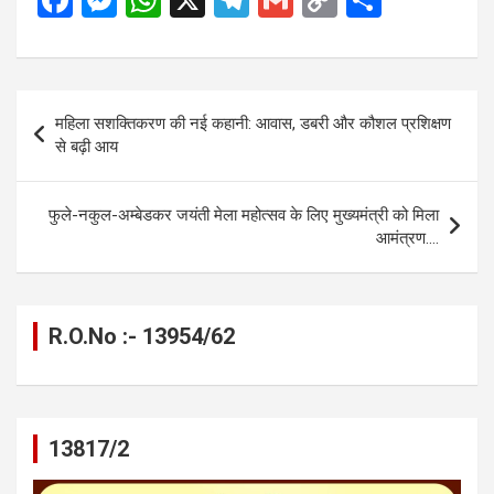
a
es
h
el
m
o
h
ce
se
at
e
ail
py
ar
b
n
s
gr
Li
e
Post
महिला सशक्तिकरण की नई कहानी: आवास, डबरी और कौशल प्रशिक्षण
o
g
A
a
n
navigation
से बढ़ी आय
o
er
p
m
k
k
p
फुले-नकुल-अम्बेडकर जयंती मेला महोत्सव के लिए मुख्यमंत्री को मिला
आमंत्रण….
R.O.No :- 13954/62
13817/2