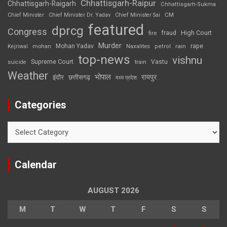
Chhattisgarh-Raipur
Chhattisgarh-Raigarh
Chhattisgarh-Sukma
CM
Chief Minister
Chief Minister Dr. Yadav
Chief Minister Sai
featured
dprcg
Congress
High Court
fire
fraud
Murder
rape
Mohan Yadav
Naxalites
rain
Kejriwal
mohan
petrol
top-news
vishnu
Supreme Court
Vastu
suicide
train
Weather
भोपाल
रायपुर
इंदौर
छत्तीसगढ़
मध्य प्रदेश
Categories
Categories
Calendar
AUGUST 2026
M
T
W
T
F
S
S