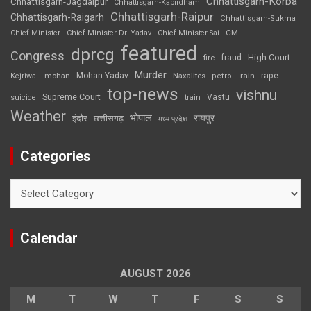
Chhattisgarh-Korba
Chhattisgarh-Jagdalpur
Chhattisgarh-Kabirdham
Chhattisgarh-Raipur
Chhattisgarh-Raigarh
Chhattisgarh-Sukma
CM
Chief Minister
Chief Minister Dr. Yadav
Chief Minister Sai
featured
dprcg
Congress
High Court
fire
fraud
Murder
rape
Mohan Yadav
Naxalites
rain
Kejriwal
mohan
petrol
top-news
vishnu
Supreme Court
Vastu
suicide
train
Weather
भोपाल
रायपुर
इंदौर
छत्तीसगढ़
मध्य प्रदेश
Categories
Categories
Calendar
AUGUST 2026
M
T
W
T
F
S
S