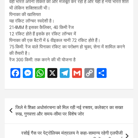
वहीं भारत अपनी ताकत को और मजबूत कर रहा है और यही है नया भारत शांत
भी लेकिन शक्तिशाली भी।
पिनाका की खासियत
यह रॉकेट लॉन्चर स्वदेशी है।
214MM है इसका कैलिबर, 40 किमी रेंज
12 रॉकेट होते हैं इसके हर रॉकेट लॉन्चर में
पिनाका की एक बैटरी में 6 वीइकल यानी 72 रॉकेट होते हैं।
75 किमी. रेंज वाले पिनाका रॉकेट का परोक्षण हो चुका, सेना में शामिल करने
की तैयारी है।
रेंज 300 किमी. तक करने की भी योजना है
F
M
W
X
T
G
C
S
a
es
h
el
m
o
h
ce
se
at
e
ail
py
ar
b
n
s
gr
Li
e
Post
जिले मे शिक्षा अधोसंरचना को मिल रही नई रफ्तार, कलेक्टर का सख्त
o
g
A
a
n
navigation
रुख, गुणवत्ता और समय-सीमा पर विशेष जोर
o
er
p
m
k
k
p
रसोई गैस पर पेट्रोलियम मंत्रालय ने कहा-सामान्य रहेगी एलपीजी