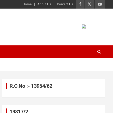
Home
About Us
Contact Us
R.O.No :- 13954/62
13817/2