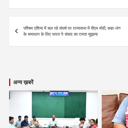
ce
se
at
e
ail
py
ar
b
n
s
gr
Li
e
Post
o
g
A
a
n
पश्चिम एशिया में चल रहे संघर्ष पर राज्यसभा में पीएम मोदी, कहा-जंग
navigation
o
er
p
m
k
के समाधान के लिए भारत ने संवाद का रास्ता सुझाया
k
p
अन्य ख़बरें