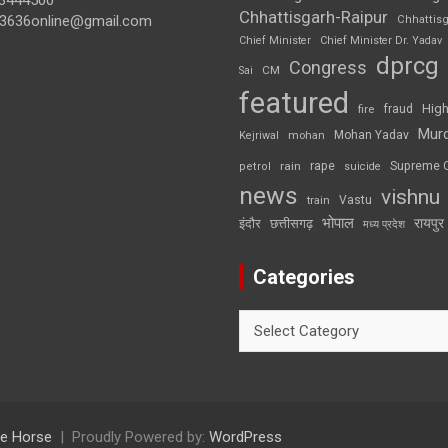
3444500
Chhattisgarh-Raipur
3636online@gmail.com
Chhattis
Chief Minister
Chief Minister Dr. Yadav
dprcg
Congress
CM
Sai
featured
High
fire
fraud
Mur
Mohan Yadav
Kejriwal
mohan
rape
Supreme 
rain
petrol
suicide
news
vishnu
Vastu
train
भोपाल
रायपुर
इंदौर
छत्तीसगढ़
मध्य प्रदेश
Categories
Categories
e Horse
Proudly Powered by:
WordPress