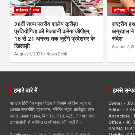
छत्तीसगढ़
राज्य
छत्तीसगढ़
राज
26वीं राज्य स्तरीय शालेय क्रीड़ा
राष्ट्रीय ह
प्रतियोगिता की मेजबानी करेगा जीपीएम,
अग्रवाल ने 
18 से 21 अगस्त तक जुटेंगे प्रदेशभर के
संदेश
खिलाड़ी
August 7, 2
August 7, 2026
News Desk
हमारे बारे में
हमसे सम्पर्
यह एक हिंदी वेब न्यूज़ पोर्टल है जिसमें ब्रेकिंग न्यूज़ के
Owner -
JAI
अलावा राजनीति, प्रशासन, ट्रेंडिंग न्यूज, बॉलीवुड, खेल
Editor -
VIKA
जगत, लाइफस्टाइल, बिजनेस, सेहत, ब्यूटी, रोजगार तथा
Associate -
टेक्नोलॉजी से संबंधित खबरें पोस्ट की जाती है।
Office -
40, 
SAPNA TRACT