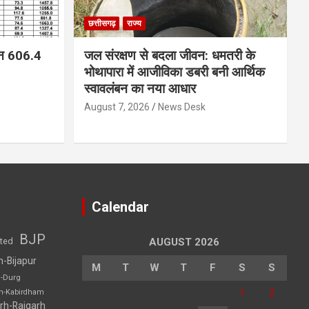
छत्तीसगढ़
राज्य
न 606.4
जल संरक्षण से बदला जीवन: धमतरी के
भोथापारा में आजीविका डबरी बनी आर्थिक
स्वावलंबन का नया आधार
August 7, 2026
News Desk
Calendar
BJP
sted
AUGUST 2026
h-Bijapur
M
T
W
T
F
S
S
h-Durg
1
2
rh-Kabirdham
rh-Raigarh