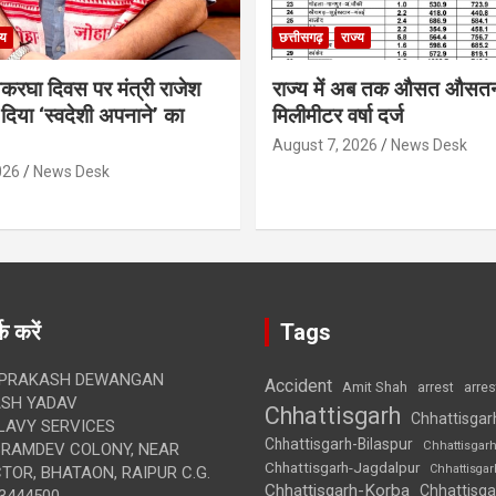
्य
छत्तीसगढ़
राज्य
थकरघा दिवस पर मंत्री राजेश
राज्य में अब तक औसत औसत
दिया ‘स्वदेशी अपनाने’ का
मिलीमीटर वर्षा दर्ज
August 7, 2026
News Desk
026
News Desk
क करें
Tags
 PRAKASH DEWANGAN
Accident
Amit Shah
arre
arrest
SH YADAV
Chhattisgarh
Chhattisgar
LAVY SERVICES
Chhattisgarh-Bilaspur
Chhattisgar
BRAMDEV COLONY, NEAR
Chhattisgarh-Jagdalpur
Chhattisga
OR, BHATAON, RAIPUR C.G.
Chhattisgarh-Korba
Chhattisga