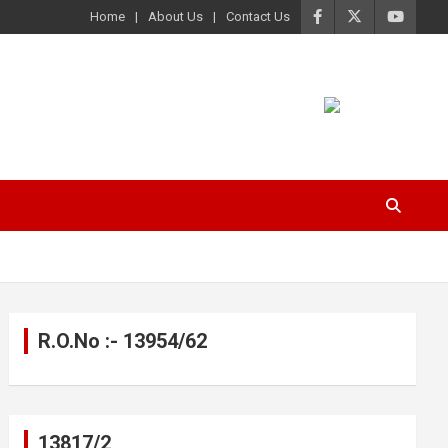
Home
About Us
Contact Us
R.O.No :- 13954/62
13817/2