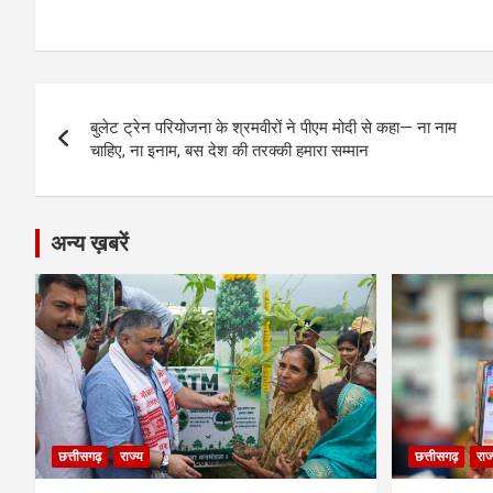
a
es
h
el
m
o
h
ce
se
at
e
ail
py
ar
b
n
s
gr
Li
e
Post
o
g
A
a
n
बुलेट ट्रेन परियोजना के श्रमवीरों ने पीएम मोदी से कहा— ना नाम
navigation
o
er
p
m
k
चाहिए, ना इनाम, बस देश की तरक्‍की हमारा सम्मान
k
p
अन्य ख़बरें
छत्तीसगढ़
राज्य
छत्तीसगढ़
राज