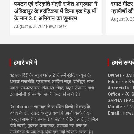
पर्यटन एवं संस्कृति मंत्री राजेश अग्रवाल ने
स्मार्ट मीट
अंबिकापुर के हर्राटिकरा में किया एक पेड़ माँ
ग्रामीणों क
के नाम 3.0 अभियान का शुभारंभ
August 8, 2
August 8, 2026
News Desk
हमारे बारे में
हमसे सम्पर्
यह एक हिंदी वेब न्यूज़ पोर्टल है जिसमें ब्रेकिंग न्यूज़ के
Owner -
JAI
अलावा राजनीति, प्रशासन, ट्रेंडिंग न्यूज, बॉलीवुड, खेल
Editor -
VIKA
जगत, लाइफस्टाइल, बिजनेस, सेहत, ब्यूटी, रोजगार तथा
Associate -
टेक्नोलॉजी से संबंधित खबरें पोस्ट की जाती है।
Office -
40, 
SAPNA TRACT
Disclaimer - समाचार से सम्बंधित किसी भी तरह के
Mobile -
975
विवाद के लिए साइट के कुछ तत्वों में उपयोगकर्ताओं द्वारा
Email -
news
प्रस्तुत सामग्री ( समाचार / फोटो / विडियो आदि ) शामिल
होगी स्वामी, मुद्रक, प्रकाशक, संपादक इस तरह के
सामग्रियों के लिए कोई ज़िम्मेदार नहीं स्वीकार करता है।