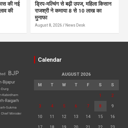
कास की नई
ड्रिप-मल्चिंग से बढ़ी उपज, महिला किसान
लाव की
राजश्री ने कमाया 8 से 10 लाख का
मुनाफा
August 8, 2026
News Desk
Calendar
BJP
sted
AUGUST 2026
h-Bijapur
M
T
W
T
F
S
S
h-Durg
1
2
rh-Kabirdham
rh-Raigarh
3
4
5
6
7
8
9
garh-Sukma
Chief Minister
10
11
12
13
14
15
16
17
18
19
20
21
22
23