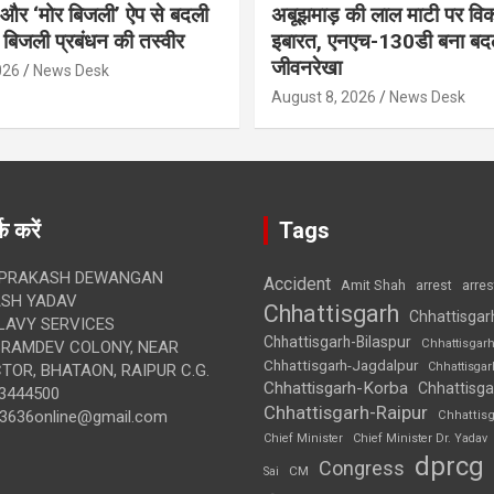
र और ‘मोर बिजली’ ऐप से बदली
अबूझमाड़ की लाल माटी पर वि
ी बिजली प्रबंधन की तस्वीर
इबारत, एनएच-130डी बना बद
जीवनरेखा
026
News Desk
August 8, 2026
News Desk
क करें
Tags
 PRAKASH DEWANGAN
Accident
Amit Shah
arre
arrest
SH YADAV
Chhattisgarh
Chhattisgar
LAVY SERVICES
Chhattisgarh-Bilaspur
Chhattisgar
BRAMDEV COLONY, NEAR
Chhattisgarh-Jagdalpur
Chhattisga
OR, BHATAON, RAIPUR C.G.
Chhattisgarh-Korba
Chhattisga
3444500
Chhattisgarh-Raipur
3636online@gmail.com
Chhattis
Chief Minister
Chief Minister Dr. Yadav
dprcg
Congress
CM
Sai