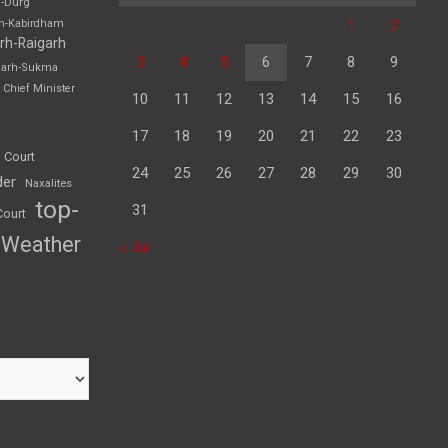
h-Durg
1
2
rh-Kabirdham
rh-Raigarh
3
4
5
6
7
8
9
garh-Sukma
Chief Minister
10
11
12
13
14
15
16
17
18
19
20
21
22
23
 Court
24
25
26
27
28
29
30
der
Naxalites
top-
31
Court
Weather
« Jul