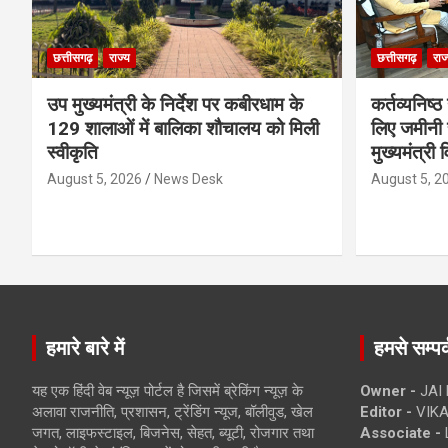
छत्तीसगढ़
राज्य
छत्तीसगढ़
राज
उप मुख्यमंत्री के निर्देश पर कबीरधाम के
कर्तव्यनिष्
129 शालाओं में बालिका शौचालय को मिली
लिए जमीनी स
स्वीकृति
मुख्यमंत्री 
August 5, 2026
News Desk
August 5, 2
हमारे बारे में
हमसे सम्पर्
यह एक हिंदी वेब न्यूज़ पोर्टल है जिसमें ब्रेकिंग न्यूज़ के
Owner -
JAI
अलावा राजनीति, प्रशासन, ट्रेंडिंग न्यूज, बॉलीवुड, खेल
Editor -
VIKA
जगत, लाइफस्टाइल, बिजनेस, सेहत, ब्यूटी, रोजगार तथा
Associate -