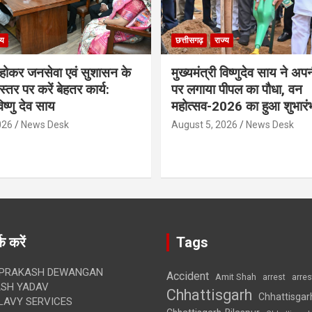
्य
छत्तीसगढ़
राज्य
ठ होकर जनसेवा एवं सुशासन के
मुख्यमंत्री विष्णुदेव साय ने अप
्तर पर करें बेहतर कार्य:
पर लगाया पीपल का पौधा, वन
विष्णु देव साय
महोत्सव-2026 का हुआ शुभारं
026
News Desk
August 5, 2026
News Desk
क करें
Tags
 PRAKASH DEWANGAN
Accident
Amit Shah
arre
arrest
SH YADAV
Chhattisgarh
Chhattisgar
LAVY SERVICES