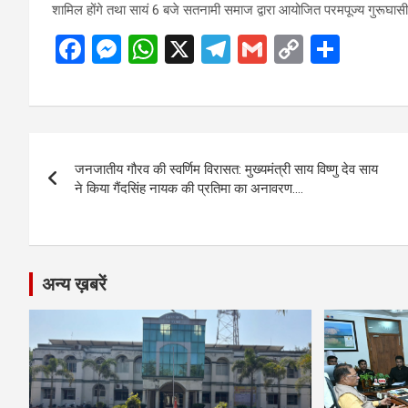
शामिल होंगे तथा सायं 6 बजे सतनामी समाज द्वारा आयोजित परमपूज्य गुरूघासीदास
F
M
W
X
T
G
C
S
a
es
h
el
m
o
h
ce
se
at
e
ail
py
ar
b
n
s
gr
Li
e
Post
o
g
A
a
n
जनजातीय गौरव की स्वर्णिम विरासत: मुख्यमंत्री साय विष्णु देव साय
navigation
o
er
p
m
k
ने किया गैंदसिंह नायक की प्रतिमा का अनावरण….
k
p
अन्य ख़बरें