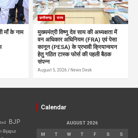
छत्तीसगढ़
राज्य
नी माँ के नाम
मुख्यमंत्री विष्णु देव साय की अध्यक्षता में
वन अधिकार अधिनियम (FRA) एवं पेसा
भ
कानून (PESA) के प्रभावी क्रियान्वयन
हेतु गठित टास्क फोर्स की पहली बैठक
संपन्न
August 5, 2026
News Desk
Calendar
BJP
sted
AUGUST 2026
h-Bijapur
M
T
W
T
F
S
S