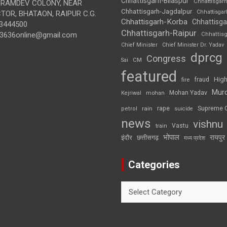
Chhattisgarh-Bilaspur
Chhattisgar
BRAMDEV COLONY, NEAR
Chhattisgarh-Jagdalpur
Chhattisga
OR, BHATAON, RAIPUR C.G.
Chhattisgarh-Korba
Chhattisga
3444500
Chhattisgarh-Raipur
3636online@gmail.com
Chhattis
Chief Minister
Chief Minister Dr. Yadav
dprcg
Congress
CM
Sai
featured
High
fire
fraud
Mur
Mohan Yadav
Kejriwal
mohan
rape
Supreme 
rain
petrol
suicide
news
vishnu
Vastu
train
भोपाल
रायपुर
इंदौर
छत्तीसगढ़
मध्य प्रदेश
Categories
Categories