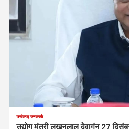
छत्तीसगढ़ जनसंपर्क
उद्योग मंत्री लखनलाल देवागंन 27 दिसंब