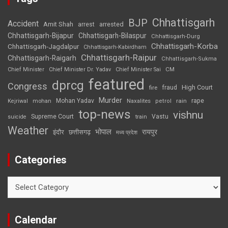
Chhattisgarh
BJP
Accident
Amit Shah
arrested
arrest
Chhattisgarh-Bijapur
Chhattisgarh-Bilaspur
Chhattisgarh-Durg
Chhattisgarh-Korba
Chhattisgarh-Jagdalpur
Chhattisgarh-Kabirdham
Chhattisgarh-Raipur
Chhattisgarh-Raigarh
Chhattisgarh-Sukma
CM
Chief Minister
Chief Minister Dr. Yadav
Chief Minister Sai
featured
dprcg
Congress
High Court
fire
fraud
Murder
rape
Mohan Yadav
Naxalites
rain
Kejriwal
mohan
petrol
top-news
vishnu
Supreme Court
Vastu
suicide
train
Weather
भोपाल
रायपुर
इंदौर
छत्तीसगढ़
मध्य प्रदेश
Categories
Categories
Calendar