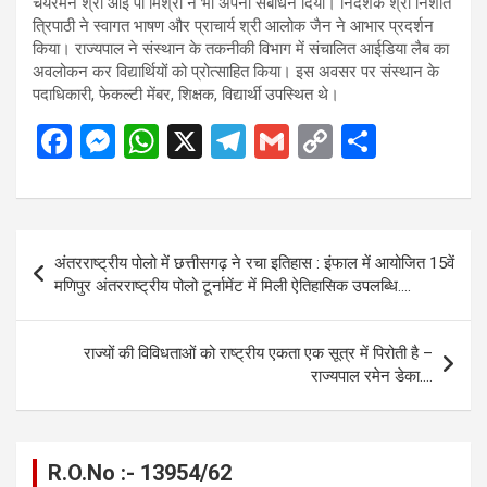
चेयरमैन श्री आई पी मिश्रा ने भी अपना संबोधन दिया। निदेशक श्री निशांत
त्रिपाठी ने स्वागत भाषण और प्राचार्य श्री आलोक जैन ने आभार प्रदर्शन
किया। राज्यपाल ने संस्थान के तकनीकी विभाग में संचालित आईडिया लैब का
अवलोकन कर विद्यार्थियों को प्रोत्साहित किया। इस अवसर पर संस्थान के
पदाधिकारी, फेकल्टी मेंबर, शिक्षक, विद्यार्थी उपस्थित थे।
F
M
W
X
T
G
C
S
a
es
h
el
m
o
h
ce
se
at
e
ail
py
ar
b
n
s
gr
Li
e
Post
अंतरराष्ट्रीय पोलो में छत्तीसगढ़ ने रचा इतिहास : इंफाल में आयोजित 15वें
o
g
A
a
n
navigation
मणिपुर अंतरराष्ट्रीय पोलो टूर्नामेंट में मिली ऐतिहासिक उपलब्धि….
o
er
p
m
k
k
p
राज्यों की विविधताओं को राष्ट्रीय एकता एक सूत्र में पिरोती है –
राज्यपाल रमेन डेका….
R.O.No :- 13954/62