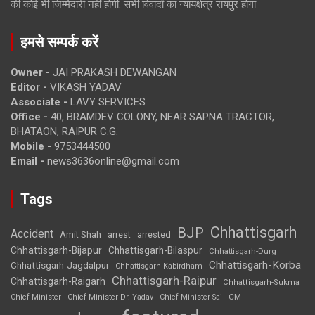
की कोई भी जिम्मेदारी नहीं होगी. सभी विवादों का न्यायक्षेत्र रायपुर होगा
हमसे सम्पर्क करें
Owner -
JAI PRAKASH DEWANGAN
Editor -
VIKASH YADAV
Associate -
LAVY SERVICES
Office -
40, BRAMDEV COLONY, NEAR SAPNA TRACTOR,
BHATAON, RAIPUR C.G.
Mobile -
9753444500
Email -
news3636online@gmail.com
Tags
Chhattisgarh
BJP
Accident
Amit Shah
arrested
arrest
Chhattisgarh-Bijapur
Chhattisgarh-Bilaspur
Chhattisgarh-Durg
Chhattisgarh-Korba
Chhattisgarh-Jagdalpur
Chhattisgarh-Kabirdham
Chhattisgarh-Raipur
Chhattisgarh-Raigarh
Chhattisgarh-Sukma
CM
Chief Minister
Chief Minister Dr. Yadav
Chief Minister Sai