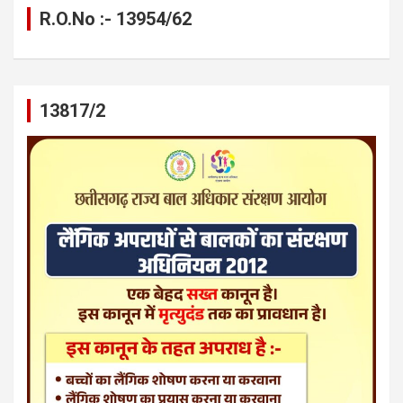
R.O.No :- 13954/62
13817/2