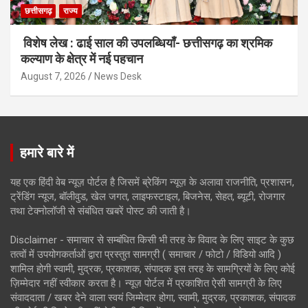
छत्तीसगढ़
राज्य
विशेष लेख : ढाई साल की उपलब्धियाँ- छत्तीसगढ़ का श्रमिक
कल्याण के क्षेत्र में नई पहचान
August 7, 2026
News Desk
हमारे बारे में
यह एक हिंदी वेब न्यूज़ पोर्टल है जिसमें ब्रेकिंग न्यूज़ के अलावा राजनीति, प्रशासन,
ट्रेंडिंग न्यूज, बॉलीवुड, खेल जगत, लाइफस्टाइल, बिजनेस, सेहत, ब्यूटी, रोजगार
तथा टेक्नोलॉजी से संबंधित खबरें पोस्ट की जाती है।
Disclaimer - समाचार से सम्बंधित किसी भी तरह के विवाद के लिए साइट के कुछ
तत्वों में उपयोगकर्ताओं द्वारा प्रस्तुत सामग्री ( समाचार / फोटो / विडियो आदि )
शामिल होगी स्वामी, मुद्रक, प्रकाशक, संपादक इस तरह के सामग्रियों के लिए कोई
ज़िम्मेदार नहीं स्वीकार करता है। न्यूज़ पोर्टल में प्रकाशित ऐसी सामग्री के लिए
संवाददाता / खबर देने वाला स्वयं जिम्मेदार होगा, स्वामी, मुद्रक, प्रकाशक, संपादक