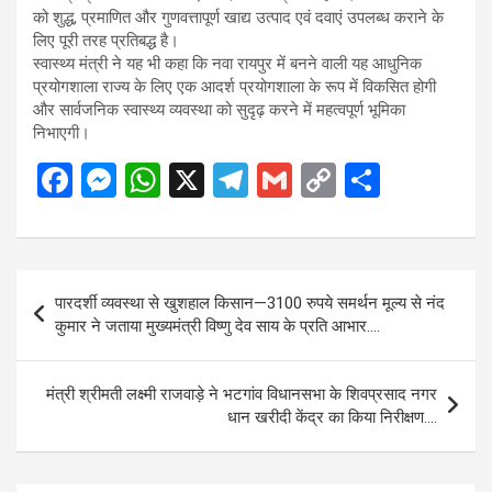
को शुद्ध, प्रमाणित और गुणवत्तापूर्ण खाद्य उत्पाद एवं दवाएं उपलब्ध कराने के
लिए पूरी तरह प्रतिबद्ध है।
स्वास्थ्य मंत्री ने यह भी कहा कि नवा रायपुर में बनने वाली यह आधुनिक
प्रयोगशाला राज्य के लिए एक आदर्श प्रयोगशाला के रूप में विकसित होगी
और सार्वजनिक स्वास्थ्य व्यवस्था को सुदृढ़ करने में महत्वपूर्ण भूमिका
निभाएगी।
F
M
W
X
T
G
C
S
a
es
h
el
m
o
h
ce
se
at
e
ail
py
ar
b
n
s
gr
Li
e
Post
पारदर्शी व्यवस्था से खुशहाल किसान—3100 रुपये समर्थन मूल्य से नंद
o
g
A
a
n
navigation
कुमार ने जताया मुख्यमंत्री विष्णु देव साय के प्रति आभार….
o
er
p
m
k
k
p
मंत्री श्रीमती लक्ष्मी राजवाड़े ने भटगांव विधानसभा के शिवप्रसाद नगर
धान खरीदी केंद्र का किया निरीक्षण….