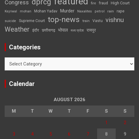
featured
dprcg
Congress
High Court
fire
fraud
Murder
rape
Mohan Yadav
Naxalites
rain
Kejriwal
mohan
petrol
top-news
vishnu
Supreme Court
Vastu
suicide
train
Weather
भोपाल
रायपुर
इंदौर
छत्तीसगढ़
मध्य प्रदेश
Categories
Categories
Calendar
AUGUST 2026
M
T
W
T
F
S
S
1
2
3
4
5
6
7
8
9