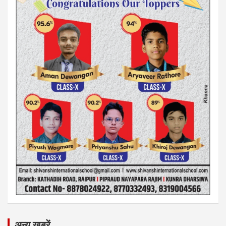
अन्य ख़बरें