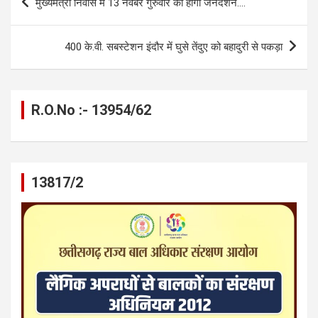
मुख्यमंत्री निवास में 13 नवंबर गुरुवार को होगा जनदर्शन….
o
er
p
m
k
navigation
k
p
400 के.वी. सबस्टेशन इंदौर में घुसे तेंदुए को बहादुरी से पकड़ा
R.O.No :- 13954/62
13817/2