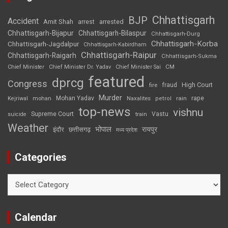
Chhattisgarh
BJP
Accident
Amit Shah
arrested
arrest
Chhattisgarh-Bijapur
Chhattisgarh-Bilaspur
Chhattisgarh-Durg
Chhattisgarh-Korba
Chhattisgarh-Jagdalpur
Chhattisgarh-Kabirdham
Chhattisgarh-Raipur
Chhattisgarh-Raigarh
Chhattisgarh-Sukma
CM
Chief Minister
Chief Minister Dr. Yadav
Chief Minister Sai
featured
dprcg
Congress
High Court
fire
fraud
Murder
rape
Mohan Yadav
Naxalites
rain
Kejriwal
mohan
petrol
top-news
vishnu
Supreme Court
Vastu
suicide
train
Weather
भोपाल
रायपुर
इंदौर
छत्तीसगढ़
मध्य प्रदेश
Categories
Categories
Calendar