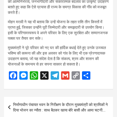
को आत्मनिर्भरता, जनभागीदारी और सकारात्मक बदलाव का उत्कृष्ट उदाहरण
बताते हुए कहा कि ऐसे प्रयास ही राज्य के समग्र विकास की नींव को मजबूत
करते हैं।
मोहन मरावी ने यह भी बताया कि उन्हें योजना के तहत राशि तीन किस्तों में
प्राप्त हुई, जिसका उन्होंने पूरी जिम्मेदारी और समझदारी से उपयोग किया।
इसी के परिणामस्वरूप वे अपने परिवार के लिए एक सुरक्षित और सम्मानजनक
पक्का घर तैयार कर सके।
मुख्यमंत्री ने पूरे परिवार को नए घर की हार्दिक बधाई देते हुए उनके उज्ज्वल
भविष्य की कामना की और इस अवसर को गांव के लिए भी एक प्रेरणादायक
उदाहरण बताया, जो यह संदेश देता है कि संकल्प, श्रम और शासन की
योजनाओं के समन्वय से हर सपना साकार हो सकता है।
F
M
W
X
T
G
C
S
a
es
h
el
m
o
h
ce
se
at
e
ail
py
ar
b
n
s
gr
Li
e
Post
निर्माणाधीन पंचायत भवन के निरीक्षण के दौरान मुख्यमंत्री को श्रमिकों ने
o
g
A
a
n
navigation
दिया भोजन का न्यौता : साथ बैठकर खाया बोरे बासी और आमा चटनी….