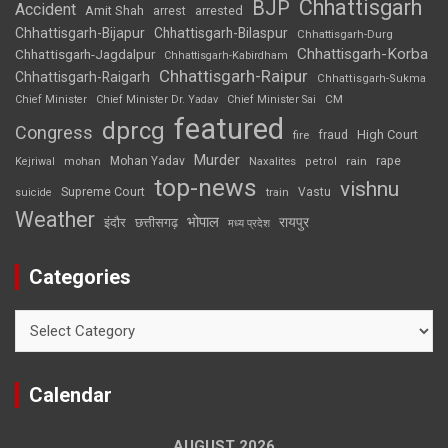
Chhattisgarh
BJP
Accident
Amit Shah
arrested
arrest
Chhattisgarh-Bijapur
Chhattisgarh-Bilaspur
Chhattisgarh-Durg
Chhattisgarh-Korba
Chhattisgarh-Jagdalpur
Chhattisgarh-Kabirdham
Chhattisgarh-Raipur
Chhattisgarh-Raigarh
Chhattisgarh-Sukma
CM
Chief Minister
Chief Minister Dr. Yadav
Chief Minister Sai
featured
dprcg
Congress
High Court
fire
fraud
Murder
rape
Mohan Yadav
Naxalites
rain
Kejriwal
mohan
petrol
top-news
vishnu
Supreme Court
Vastu
suicide
train
Weather
भोपाल
रायपुर
इंदौर
छत्तीसगढ़
मध्य प्रदेश
Categories
Categories
Calendar
AUGUST 2026