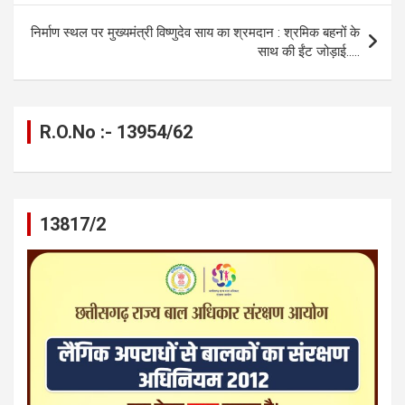
o
er
p
m
k
k
p
निर्माण स्थल पर मुख्यमंत्री विष्णुदेव साय का श्रमदान : श्रमिक बहनों के
साथ की ईंट जोड़ाई…..
R.O.No :- 13954/62
13817/2