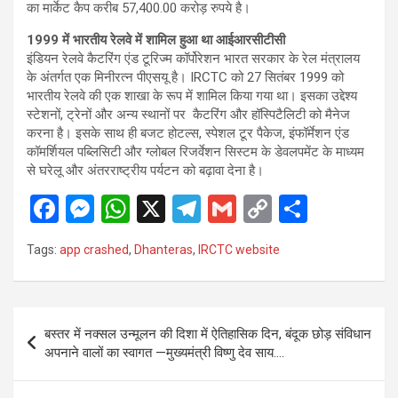
का मार्केट कैप करीब 57,400.00 करोड़ रुपये है।
1999 में भारतीय रेलवे में शामिल हुआ था आईआरसीटीसी
इंडियन रेलवे कैटरिंग एंड टूरिज्म कॉर्पोरेशन भारत सरकार के रेल मंत्रालय
के अंतर्गत एक मिनीरत्न पीएसयू है। IRCTC को 27 सितंबर 1999 को
भारतीय रेलवे की एक शाखा के रूप में शामिल किया गया था। इसका उद्देश्य
स्टेशनों, ट्रेनों और अन्य स्थानों पर कैटरिंग और हॉस्पिटैलिटी को मैनेज
करना है। इसके साथ ही बजट होटल्स, स्पेशल टूर पैकेज, इंफॉर्मेशन एंड
कॉमर्शियल पब्लिसिटी और ग्लोबल रिजर्वेशन सिस्टम के डेवलपमेंट के माध्यम
से घरेलू और अंतरराष्ट्रीय पर्यटन को बढ़ावा देना है।
F
M
W
X
T
G
C
S
a
es
h
el
m
o
h
Tags:
app crashed
,
Dhanteras
,
IRCTC website
ce
se
at
e
ail
py
ar
b
n
s
gr
Li
e
o
g
A
a
n
Post
बस्तर में नक्सल उन्मूलन की दिशा में ऐतिहासिक दिन, बंदूक छोड़ संविधान
o
er
p
m
k
navigation
अपनाने वालों का स्वागत —मुख्यमंत्री विष्णु देव साय….
k
p