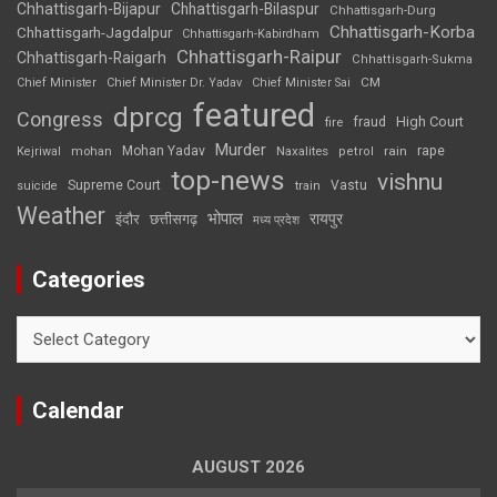
Chhattisgarh-Bijapur
Chhattisgarh-Bilaspur
Chhattisgarh-Durg
Chhattisgarh-Korba
Chhattisgarh-Jagdalpur
Chhattisgarh-Kabirdham
Chhattisgarh-Raipur
Chhattisgarh-Raigarh
Chhattisgarh-Sukma
CM
Chief Minister
Chief Minister Dr. Yadav
Chief Minister Sai
featured
dprcg
Congress
High Court
fire
fraud
Murder
rape
Mohan Yadav
Naxalites
rain
Kejriwal
mohan
petrol
top-news
vishnu
Supreme Court
Vastu
suicide
train
Weather
भोपाल
रायपुर
इंदौर
छत्तीसगढ़
मध्य प्रदेश
Categories
Categories
Calendar
AUGUST 2026