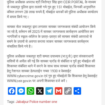
पुलिस अधीक्षक अपराध श्री जितेन्द्र सिंह द्वारा CEIR PORTAL के माध्यम
से जबलपुर पुलिस द्वारा तलाशे गये गुम हुए 151 मोबाईल, जिनकी अनुमानित
कीमत लगभग 28 लाख रूपये हैं, मोबाईल धारकों को पुलिस अधीक्षक कार्यालय
में वापस किये गए।
सायबर सेल जबलपुर द्वारा लगातार सायबर जागरूकता संबंधी आयोजन किये
जा रहे है, वर्तमान वर्ष 2025 में सायबर जागरुकता कार्यक्रम आयोजित कर
नागरिकों व स्कूल-कॉलेज के छात्र-छात्रा को सायबर संबंधी आपराधो से
बचने के उपायों से अवगत कराया जाकर सायबर जागरूकता कार्यक्रम
संचालित किये गये है।
पुलिस अधीक्षक जबलपुर श्री सम्पत उपाध्याय (भा.पु.से.) द्वारा संस्कारधानी
वासियों से अपील की गई कि सायबर फ्रॉड से संबंधित व गुमें हुए मोबाईल की
शिकायत संबंधित थाने में करने के साथ साथ सायबर फ्रॉड संबंधी शिकायत
हेतु नेशनल सायबर हेल्पलाईन नम्बर 1930 व वेबसाईट
WWW.cybercrime.gov.in एवं गुम हुए मोबाईलो कि शिकायत हेतु वेबसाईट
WWW,ceir.gov.in पर अपनी शिकायत दर्ज करें।
F
M
W
X
T
G
C
S
a
es
h
el
m
o
h
Tags:
Jabalpur Police number one