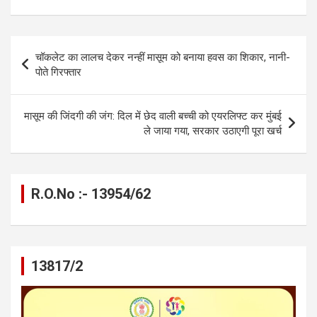
ce
se
at
e
ail
py
ar
b
n
s
gr
Li
e
o
g
A
a
n
Post
चॉकलेट का लालच देकर नन्हीं मासूम को बनाया हवस का शिकार, नानी-
o
er
p
m
k
navigation
पोते गिरफ्तार
k
p
मासूम की जिंदगी की जंग: दिल में छेद वाली बच्ची को एयरलिफ्ट कर मुंबई
ले जाया गया, सरकार उठाएगी पूरा खर्च
R.O.No :- 13954/62
13817/2