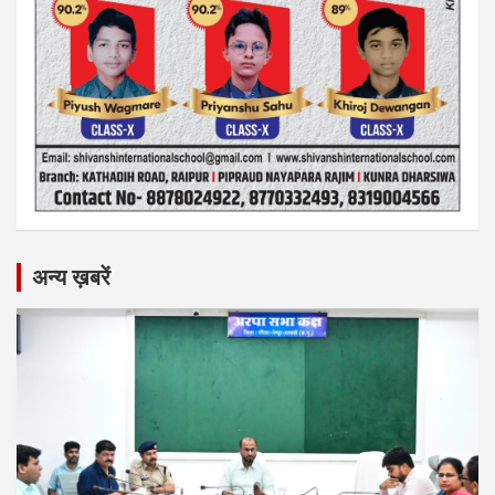
अन्य ख़बरें