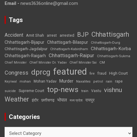
Email -
news3636online@gmail.com
Tags
Chhattisgarh
BJP
Accident
Amit Shah
arrested
arrest
Chhattisgarh-Bijapur
Chhattisgarh-Bilaspur
Chhattisgarh-Durg
Chhattisgarh-Korba
Chhattisgarh-Jagdalpur
Chhattisgarh-Kabirdham
Chhattisgarh-Raipur
Chhattisgarh-Raigarh
Chhattisgarh-Sukma
CM
Chief Minister
Chief Minister Dr. Yadav
Chief Minister Sai
featured
dprcg
Congress
High Court
fire
fraud
Murder
rape
Mohan Yadav
Naxalites
rain
Kejriwal
mohan
petrol
top-news
vishnu
Supreme Court
Vastu
suicide
train
Weather
भोपाल
रायपुर
इंदौर
छत्तीसगढ़
मध्य प्रदेश
Categories
Categories