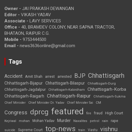
Owner -
JAI PRAKASH DEWANGAN
Editor -
VIKASH YADAV
Associate -
LAVY SERVICES
Office -
40, BRAMDEV COLONY, NEAR SAPNA TRACTOR,
BHATAON, RAIPUR C.G.
Mobile -
9753444500
Email -
news3636online@gmail.com
Tags
Chhattisgarh
BJP
Accident
Amit Shah
arrested
arrest
Chhattisgarh-Bijapur
Chhattisgarh-Bilaspur
Chhattisgarh-Durg
Chhattisgarh-Korba
Chhattisgarh-Jagdalpur
Chhattisgarh-Kabirdham
Chhattisgarh-Raipur
Chhattisgarh-Raigarh
Chhattisgarh-Sukma
CM
Chief Minister
Chief Minister Dr. Yadav
Chief Minister Sai
featured
dprcg
Congress
High Court
fire
fraud
Murder
rape
Mohan Yadav
Naxalites
rain
Kejriwal
mohan
petrol
top-news
vishnu
Supreme Court
Vastu
suicide
train