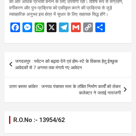
को और अधिक प्रभावी बनाने के लिए उपयोगी रही। विशेष रूप से संग्रहण,
वर्गीकरण और पुनःप्रक्रिया को एकीकृत करने की प्रक्रिया से जुड़े
व्यावहारिक अनुभव इस क्षेत्र में सुधार के लिए सहायक सिद्ध होंगे।
F
M
W
X
T
G
C
S
a
es
h
el
m
o
h
ce
se
at
e
ail
py
ar
b
n
s
gr
Li
e
Post
जगदलपुर : पर्यटन को बढ़ावा देने एवं होम-स्टे के विकास हेतु ईच्छुक
o
g
A
a
n
navigation
आवेदकों से 7 अगस्त तक मंगाये गए आवेदन
o
er
p
m
k
k
p
उत्तर बस्तर कांकेर : जनपद पंचायत स्तर के लंबित निर्माण कार्यों को लेकर
कलेक्टर ने जताई नाराजगी
R.O.No :- 13954/62