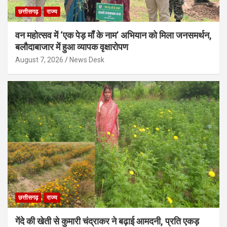
छत्तीसगढ़
राज्य
वन महोत्सव में ‘एक पेड़ माँ के नाम’ अभियान को मिला जनसमर्थन,
बलौदाबाजार में हुआ व्यापक वृक्षारोपण
August 7, 2026
News Desk
छत्तीसगढ़
राज्य
गेंदे की खेती से कुमारी चंद्राकर ने बढ़ाई आमदनी, प्रति एकड़