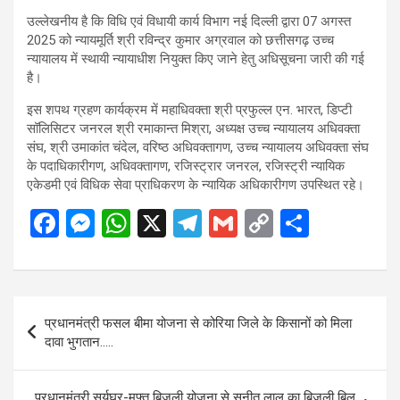
उल्लेखनीय है कि विधि एवं विधायी कार्य विभाग नई दिल्ली द्वारा 07 अगस्त
2025 को न्यायमूर्ति श्री रविन्द्र कुमार अग्रवाल को छत्तीसगढ़ उच्च
न्यायालय में स्थायी न्यायाधीश नियुक्त किए जाने हेतु अधिसूचना जारी की गई
है।
इस शपथ ग्रहण कार्यक्रम में महाधिवक्ता श्री प्रफुल्ल एन. भारत, डिप्टी
सॉलिसिटर जनरल श्री रमाकान्त मिश्रा, अध्यक्ष उच्च न्यायालय अधिवक्ता
संघ, श्री उमाकांत चंदेल, वरिष्ठ अधिवक्तागण, उच्च न्यायालय अधिवक्ता संघ
के पदाधिकारीगण, अधिवक्तागण, रजिस्ट्रार जनरल, रजिस्ट्री न्यायिक
एकेडमी एवं विधिक सेवा प्राधिकरण के न्यायिक अधिकारीगण उपस्थित रहे।
F
M
W
X
T
G
C
S
a
es
h
el
m
o
h
ce
se
at
e
ail
py
ar
b
n
s
gr
Li
e
Post
प्रधानमंत्री फसल बीमा योजना से कोरिया जिले के किसानों को मिला
o
g
A
a
n
navigation
दावा भुगतान…..
o
er
p
m
k
k
p
प्रधानमंत्री सूर्यघर-मुफ्त बिजली योजना से सुनीत लाल का बिजली बिल