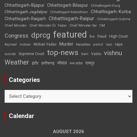
Chhattisgarh-Bijapur
Chhattisgarh-Bilaspur
Chhattisgarh-Durg
Chhattisgarh-Korba
Chhattisgarh-Jagdalpur
Chhattisgarh-Kabirdham
Chhattisgarh-Raipur
Chhattisgarh-Raigarh
Chhattisgarh-Sukma
CM
Chief Minister
Chief Minister Dr. Yadav
Chief Minister Sai
featured
dprcg
Congress
High Court
fire
fraud
Murder
rape
Mohan Yadav
Naxalites
rain
Kejriwal
mohan
petrol
top-news
vishnu
Supreme Court
Vastu
suicide
train
Weather
भोपाल
रायपुर
इंदौर
छत्तीसगढ़
मध्य प्रदेश
Categories
Categories
Calendar
AUGUST 2026