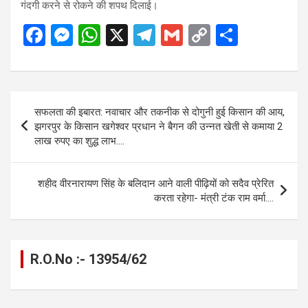
गंदगी करने से रोकने की शपथ दिलाई।
F
M
W
X
T
G
C
S
a
es
h
el
m
o
h
ce
se
at
e
ail
py
ar
b
n
s
gr
Li
e
Post
सफलता की इबारत: नवाचार और तकनीक से दोगुनी हुई किसान की आय,
o
g
A
a
n
navigation
झगरपुर के किसान खगेश्वर प्रधान ने बैगन की उन्नत खेती से कमाया 2
o
er
p
m
k
लाख रुपए का शुद्ध लाभ….
k
p
शहीद वीरनारायण सिंह के बलिदान आने वाली पीढ़ियों को सदैव प्रेरित
करता रहेगा- मंत्री टंक राम वर्मा….
R.O.No :- 13954/62