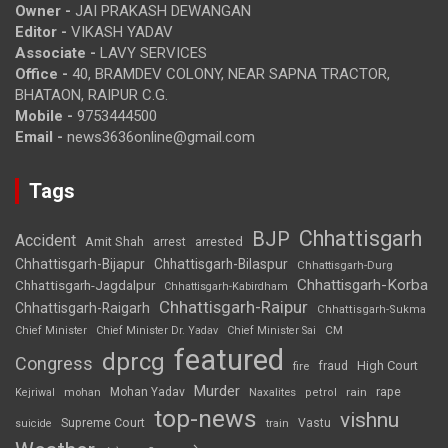
Owner -
JAI PRAKASH DEWANGAN
Editor -
VIKASH YADAV
Associate -
LAVY SERVICES
Office -
40, BRAMDEV COLONY, NEAR SAPNA TRACTOR,
BHATAON, RAIPUR C.G.
Mobile -
9753444500
Email -
news3636online@gmail.com
Tags
Chhattisgarh
BJP
Accident
Amit Shah
arrested
arrest
Chhattisgarh-Bijapur
Chhattisgarh-Bilaspur
Chhattisgarh-Durg
Chhattisgarh-Korba
Chhattisgarh-Jagdalpur
Chhattisgarh-Kabirdham
Chhattisgarh-Raipur
Chhattisgarh-Raigarh
Chhattisgarh-Sukma
CM
Chief Minister
Chief Minister Dr. Yadav
Chief Minister Sai
featured
dprcg
Congress
High Court
fire
fraud
Murder
rape
Mohan Yadav
Naxalites
rain
Kejriwal
mohan
petrol
top-news
vishnu
Supreme Court
Vastu
suicide
train