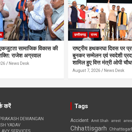
्य
छत्तीसगढ़
राज्य
कजुटता सामाजिक विकास की
राष्ट्रीय हथकरघा दिवस पर प्र
क्ति: राजेश अग्रवाल
बुनकर सम्मेलन एवं स्वदेशी प्रदर्
शामिल हुए वित्त मंत्री ओपी चौध
026
News Desk
August 7, 2026
News Desk
क करें
Tags
 PRAKASH DEWANGAN
Accident
Amit Shah
arre
arrest
SH YADAV
Chhattisgarh
Chhattisgar
LAVY SERVICES