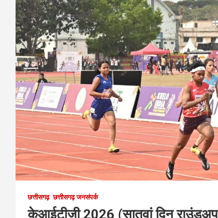
छत्तीसगढ़
छत्तीसगढ़ जनसंपर्क
केआईटीजी 2026 (सातवां दिन राउंडअप) 