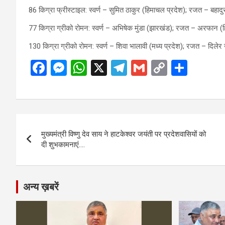
86 किग्रा फ्रीस्टाइल: स्वर्ण – सुमित ठाकुर (हिमाचल प्रदेश); रजत – बहादु
77 किग्रा ग्रीको रोमन: स्वर्ण – अभिषेक मुंडा (झारखंड); रजत – अरफान (ह
130 किग्रा ग्रीको रोमन: स्वर्ण – शिवा भालावी (मध्य प्रदेश); रजत – दिलेर ख
F
M
W
X
T
G
C
S
a
es
h
el
m
o
h
ce
se
at
e
ail
py
ar
b
n
s
gr
Li
e
Post
o
g
A
a
n
मुख्यमंत्री विष्णु देव साय ने हाटकेश्वर जयंती पर प्रदेशवासियों को
navigation
o
er
p
m
k
दी शुभकामनाएं….
k
p
अन्य ख़बरें