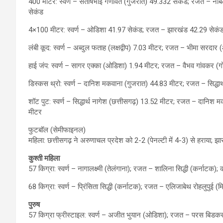
400 मीटर: स्वर्ण – संतोषभाई गणवित (गुजरात) 49.332 सेकंड; रजत – नोब
सेकंड
4×100 मीटर: स्वर्ण – ओडिशा 41.97 सेकंड; रजत – झारखंड 42.29 सेकंड;
लंबी कूद: स्वर्ण – अब्दुल फताह (लक्षद्वीप) 7.03 मीटर; रजत – भीमा सरदा
हाई जंप: स्वर्ण – सागर एक्का (ओडिशा) 1.94 मीटर; रजत – वैभव गांवकर (ग
डिस्कस थ्रो: स्वर्ण – दानिश मकवाना (गुजरात) 44.83 मीटर; रजत – सिद्धार्थ
शॉट पुट: स्वर्ण – सिद्धार्थ नागेश (छत्तीसगढ़) 13.52 मीटर; रजत – दानि
मीटर
फुटबॉल (सेमीफाइनल)
महिला: छत्तीसगढ़ ने अरुणाचल प्रदेश को 2-2 (पेनल्टी में 4-3) से हराया; झ
कुश्ती महिला
57 किग्रा: स्वर्ण – नागालक्ष्मी (तेलंगाना); रजत – शालिना सिद्धी (कर्नाटक); का
68 किग्रा: स्वर्ण – प्रिंसिता सिद्धी (कर्नाटक); रजत – एलिजाबेथ रोहलुपुई 
पुरुष
57 किग्रा फ्रीस्टाइल: स्वर्ण – अजीत भुयान (ओडिशा); रजत – परस बिडकर (मह