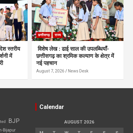
छत्तीसगढ़
राज्य
देश स्तरीय
विशेष लेख : ढाई साल की उपलब्धियाँ-
शनी में
छत्तीसगढ़ का श्रमिक कल्याण के क्षेत्र में
री
नई पहचान
August 7, 2026
News Desk
Calendar
BJP
sted
AUGUST 2026
h-Bijapur
M
T
W
T
F
S
S