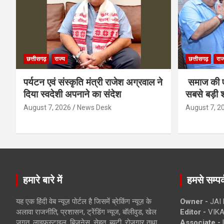
छत्तीसगढ़
राज्य
छत्तीसगढ़
राज
पर्यटन एवं संस्कृति मंत्री राजेश अग्रवाल ने
समाज की ए
दिया स्वदेशी अपनाने का संदेश
सबसे बड़ी श
August 7, 2026
News Desk
August 7, 2
हमारे बारे में
हमसे सम्पर्
यह एक हिंदी वेब न्यूज़ पोर्टल है जिसमें ब्रेकिंग न्यूज़ के
Owner -
JAI
अलावा राजनीति, प्रशासन, ट्रेंडिंग न्यूज, बॉलीवुड, खेल
Editor -
VIKA
जगत, लाइफस्टाइल, बिजनेस, सेहत, ब्यूटी, रोजगार तथा
Associate -