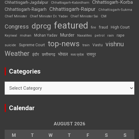
Chhattisgarh-Korba
Chhattisgarh-Jagdalpur
Chhattisgarh-Kabirdham
Chhattisgarh-Raipur
Chhattisgarh-Raigarh
Chhattisgarh-Sukma
CM
Chief Minister
Chief Minister Dr. Yadav
Chief Minister Sai
featured
dprcg
Congress
High Court
fire
fraud
Murder
rape
Mohan Yadav
Naxalites
rain
Kejriwal
mohan
petrol
top-news
vishnu
Supreme Court
Vastu
suicide
train
Weather
भोपाल
रायपुर
इंदौर
छत्तीसगढ़
मध्य प्रदेश
Categories
Categories
Calendar
AUGUST 2026
M
T
W
T
F
S
S