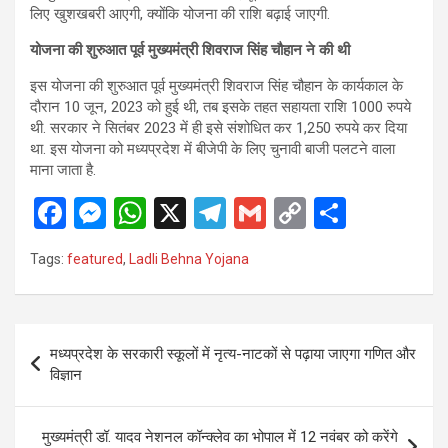
लिए खुशखबरी आएगी, क्योंकि योजना की राशि बढ़ाई जाएगी.
योजना की शुरुआत पूर्व मुख्यमंत्री शिवराज सिंह चौहान ने की थी
इस योजना की शुरुआत पूर्व मुख्यमंत्री शिवराज सिंह चौहान के कार्यकाल के
दौरान 10 जून, 2023 को हुई थी, तब इसके तहत सहायता राशि 1000 रुपये
थी. सरकार ने सितंबर 2023 में ही इसे संशोधित कर 1,250 रुपये कर दिया
था. इस योजना को मध्यप्रदेश में बीजेपी के लिए चुनावी बाजी पलटने वाला
माना जाता है.
F
M
W
X
T
G
C
S
a
es
h
el
m
o
h
Tags:
featured
,
Ladli Behna Yojana
ce
se
at
e
ail
py
ar
b
n
s
gr
Li
e
o
g
A
a
n
Post
मध्यप्रदेश के सरकारी स्कूलों में नृत्य-नाटकों से पढ़ाया जाएगा गणित और
o
er
p
m
k
navigation
विज्ञान
k
p
मुख्यमंत्री डॉ. यादव नेशनल कॉन्क्लेव का भोपाल में 12 नवंबर को करेंगे