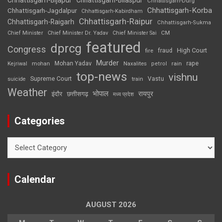
Chhattisgarh-Bijapur
Chhattisgarh-Bilaspur
Chhattisgarh-Durg
Chhattisgarh-Korba
Chhattisgarh-Jagdalpur
Chhattisgarh-Kabirdham
Chhattisgarh-Raipur
Chhattisgarh-Raigarh
Chhattisgarh-Sukma
CM
Chief Minister
Chief Minister Dr. Yadav
Chief Minister Sai
featured
dprcg
Congress
High Court
fire
fraud
Murder
rape
Mohan Yadav
Naxalites
rain
Kejriwal
mohan
petrol
top-news
vishnu
Supreme Court
Vastu
suicide
train
Weather
भोपाल
रायपुर
इंदौर
छत्तीसगढ़
मध्य प्रदेश
Categories
Categories
Calendar
AUGUST 2026