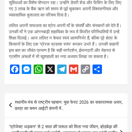
सुविधाओं का विशेष योगदान रहा। उन्होंने डेयरी शेड और फेंसिंग के लिए लिए
गए 3 लाख के बैंक ऋण को समय से पूर्व चुकाकर अपनी विश्वसनीयता और
व्यावसायिक कुशलता का परिचय दिया है।
ललित अपनी सफलता का श्रेय अपनी माँ के संघर्षों और संस्कारों को देते हैं।
उनकी माँ ने एक आंगनबाड़ी सहायिका के रूप में विपरीत परिस्थितियों में उन्हें
शिक्षा दिलाई। आज ललित न केवल स्वयं आत्मनिर्भर हैं, बल्कि पूरे क्षेत्र के
किसानों के लिए एक ‘प्रेरक प्रकाश स्तंभ’ बनकर उभरे हैं। उनकी कहानी
इस बात का जीवंत प्रमाण है कि सही मार्गदर्शन, ईमानदारी और मेहनत से
ग्रामीण अंचलों में भी खुशहाली का नया अध्याय लिखा जा सकता है।
F
M
W
X
T
G
C
S
a
es
h
el
m
o
h
ce
se
at
e
ail
py
ar
b
n
s
gr
Li
e
Post
स्थानीय मंच से राष्ट्रीय पहचान: युवा फेस्ट 2026 का सकारात्मक असर,
o
g
A
a
n
navigation
छात्र का चयन आईटी कंपनी में…
o
er
p
m
k
k
p
‘प्रोजेक्ट धड़कन’ से 2 साल की पारूल को मिला नया जीवन, ब्रेहबेड़ा की