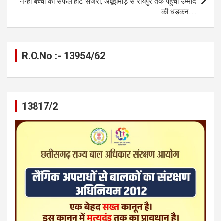
नन्हीं बच्ची की सफल हार्ट सर्जरी, अबूझमाड़ से रायपुर तक पहुंची उम्मीद
की धड़कन…..
R.O.No :- 13954/62
13817/2