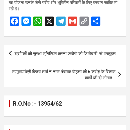
यह योजना उनके जैसे गरीब और भूमिहीन परिवारों के लिए वरदान साबित हो
रही है।
F
M
W
X
T
G
C
S
a
es
h
el
m
o
h
ce
se
at
e
ail
py
ar
b
n
s
gr
Li
e
Post
श्रमिकों की सुरक्षा सुनिश्चित करना उद्योगों की जिम्मेदारी: संभागायुक्त….
o
g
A
a
n
navigation
o
er
p
m
k
उपमुख्यमंत्री विजय शर्मा ने नगर पंचायत बोड़ला को 6 करोड़ के विकास
k
p
कार्यों की दी सौगात….
R.O.No :- 13954/62