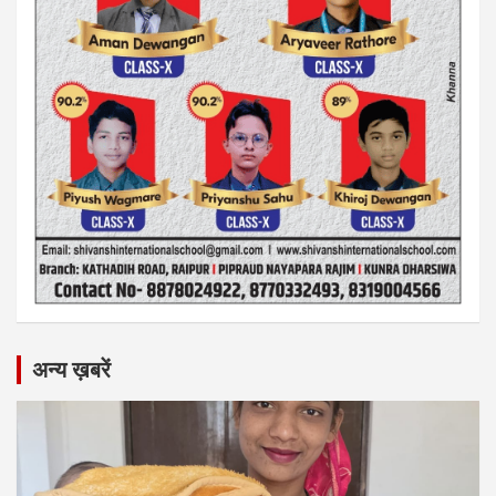
अन्य ख़बरें