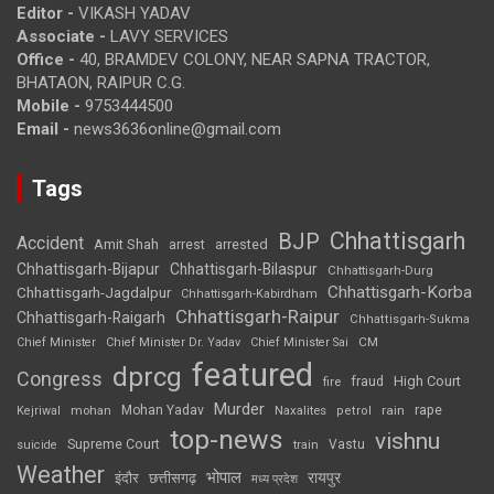
Editor -
VIKASH YADAV
Associate -
LAVY SERVICES
Office -
40, BRAMDEV COLONY, NEAR SAPNA TRACTOR,
BHATAON, RAIPUR C.G.
Mobile -
9753444500
Email -
news3636online@gmail.com
Tags
Chhattisgarh
BJP
Accident
Amit Shah
arrested
arrest
Chhattisgarh-Bijapur
Chhattisgarh-Bilaspur
Chhattisgarh-Durg
Chhattisgarh-Korba
Chhattisgarh-Jagdalpur
Chhattisgarh-Kabirdham
Chhattisgarh-Raipur
Chhattisgarh-Raigarh
Chhattisgarh-Sukma
CM
Chief Minister
Chief Minister Dr. Yadav
Chief Minister Sai
featured
dprcg
Congress
High Court
fire
fraud
Murder
rape
Mohan Yadav
Naxalites
rain
Kejriwal
mohan
petrol
top-news
vishnu
Supreme Court
Vastu
suicide
train
Weather
भोपाल
रायपुर
इंदौर
छत्तीसगढ़
मध्य प्रदेश