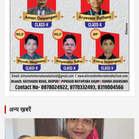
अन्य ख़बरें