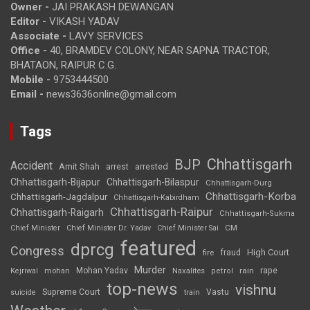
Owner -
JAI PRAKASH DEWANGAN
Editor -
VIKASH YADAV
Associate -
LAVY SERVICES
Office -
40, BRAMDEV COLONY, NEAR SAPNA TRACTOR,
BHATAON, RAIPUR C.G.
Mobile -
9753444500
Email -
news3636online@gmail.com
Tags
Chhattisgarh
BJP
Accident
Amit Shah
arrested
arrest
Chhattisgarh-Bijapur
Chhattisgarh-Bilaspur
Chhattisgarh-Durg
Chhattisgarh-Korba
Chhattisgarh-Jagdalpur
Chhattisgarh-Kabirdham
Chhattisgarh-Raipur
Chhattisgarh-Raigarh
Chhattisgarh-Sukma
CM
Chief Minister
Chief Minister Dr. Yadav
Chief Minister Sai
featured
dprcg
Congress
High Court
fire
fraud
Murder
rape
Mohan Yadav
Naxalites
rain
Kejriwal
mohan
petrol
top-news
vishnu
Supreme Court
Vastu
suicide
train