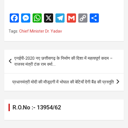
F
M
W
X
T
G
C
S
a
es
h
el
m
o
h
Tags:
Chief Minister Dr. Yadav
ce
se
at
e
ail
py
ar
b
n
s
gr
Li
e
o
g
A
a
n
Post
एनईपी-2020 नए छत्तीसगढ़ के निर्माण की दिशा में महत्वपूर्ण कदम –
o
er
p
m
k
navigation
राजस्व मंत्री टंक राम वर्मा….
k
p
प्रधानमंत्री मोदी की मौजूदगी में भोपाल की बेटियाँ देंगी बैंड की प्रस्तुति
R.O.No :- 13954/62