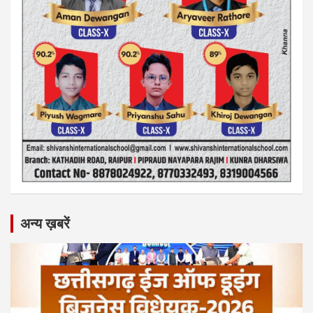
अन्य ख़बरें