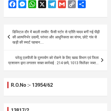
F
M
W
X
T
G
C
S
a
es
h
el
m
o
h
ce
se
at
e
ail
py
ar
b
n
s
gr
Li
e
Post
डिजिटल दौर में बदली तस्वीर: फैंसी स्टोर से प्रीति यादव बनीं नई पीढ़ी
o
g
A
a
n
navigation
की आत्मनिर्भर उद्यमी, परंपरा और आधुनिकता का संगम, छोटे गांव से
o
er
p
m
k
खड़ी की स्मार्ट पहचान…..
k
p
घरेलू एलपीजी के दुरुपयोग को रोकने के लिए खाद्य विभाग एवं जिला
प्रशासन द्वारा लगातार सख्त कार्रवाई : 214 छापे, 1013 सिलेंडर जब्त….
R.O.No :- 13954/62
13817/2