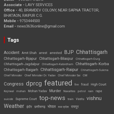
Associate -
LAVY SERVICES
Office -
40, BRAMDEV COLONY, NEAR SAPNA TRACTOR,
BHATAON, RAIPUR C.G.
Mobile -
9753444500
Email -
news3636online@gmail.com
Tags
Chhattisgarh
BJP
Accident
Amit Shah
arrested
arrest
Chhattisgarh-Bijapur
Chhattisgarh-Bilaspur
Chhattisgarh-Durg
Chhattisgarh-Korba
Chhattisgarh-Jagdalpur
Chhattisgarh-Kabirdham
Chhattisgarh-Raipur
Chhattisgarh-Raigarh
Chhattisgarh-Sukma
CM
Chief Minister
Chief Minister Dr. Yadav
Chief Minister Sai
featured
dprcg
Congress
High Court
fire
fraud
Murder
rape
Mohan Yadav
Naxalites
rain
Kejriwal
mohan
petrol
top-news
vishnu
Supreme Court
Vastu
suicide
train
Weather
भोपाल
रायपुर
इंदौर
छत्तीसगढ़
मध्य प्रदेश