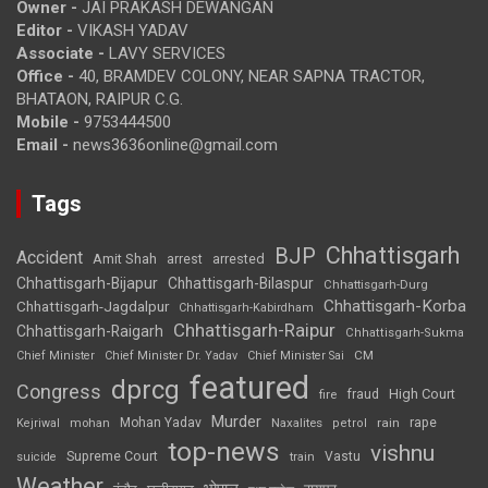
Owner -
JAI PRAKASH DEWANGAN
Editor -
VIKASH YADAV
Associate -
LAVY SERVICES
Office -
40, BRAMDEV COLONY, NEAR SAPNA TRACTOR,
BHATAON, RAIPUR C.G.
Mobile -
9753444500
Email -
news3636online@gmail.com
Tags
Chhattisgarh
BJP
Accident
Amit Shah
arrested
arrest
Chhattisgarh-Bijapur
Chhattisgarh-Bilaspur
Chhattisgarh-Durg
Chhattisgarh-Korba
Chhattisgarh-Jagdalpur
Chhattisgarh-Kabirdham
Chhattisgarh-Raipur
Chhattisgarh-Raigarh
Chhattisgarh-Sukma
CM
Chief Minister
Chief Minister Dr. Yadav
Chief Minister Sai
featured
dprcg
Congress
High Court
fire
fraud
Murder
rape
Mohan Yadav
Naxalites
rain
Kejriwal
mohan
petrol
top-news
vishnu
Supreme Court
Vastu
suicide
train
Weather