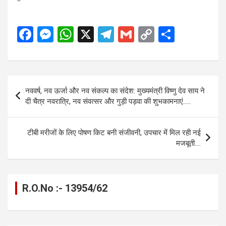
F
M
W
X
T
G
C
S
a
es
h
el
m
o
h
ce
se
at
e
ail
py
ar
b
n
s
gr
Li
e
Post
नववर्ष, नव ऊर्जा और नव संकल्प का संदेश: मुख्यमंत्री विष्णु देव साय ने
o
g
A
a
n
navigation
दी चैत्र नवरात्रि, नव संवत्सर और गुड़ी पड़वा की शुभकामनाएं…..
o
er
p
m
k
k
p
टीबी मरीजों के लिए पोषण किट बनी संजीवनी, उपचार में मिल रही नई
मजबूती….
R.O.No :- 13954/62