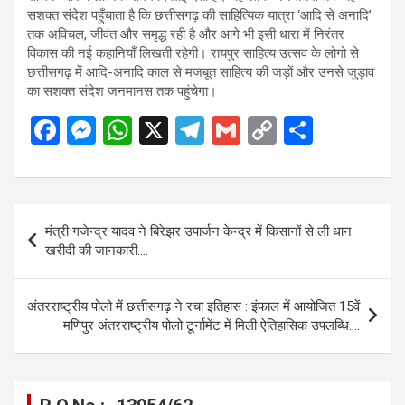
सशक्त संदेश पहुँचाता है कि छत्तीसगढ़ की साहित्यिक यात्रा ‘आदि से अनादि’
तक अविचल, जीवंत और समृद्ध रही है और आगे भी इसी धारा में निरंतर
विकास की नई कहानियाँ लिखती रहेगी। रायपुर साहित्य उत्सव के लोगो से
छत्तीसगढ़ में आदि-अनादि काल से मजबूत साहित्य की जड़ों और उनसे जुड़ाव
का सशक्त संदेश जनमानस तक पहुंचेगा।
F
M
W
X
T
G
C
S
a
es
h
el
m
o
h
ce
se
at
e
ail
py
ar
b
n
s
gr
Li
e
Post
मंत्री गजेन्द्र यादव ने बिरेझर उपार्जन केन्द्र में किसानों से ली धान
o
g
A
a
n
navigation
खरीदी की जानकारी….
o
er
p
m
k
k
p
अंतरराष्ट्रीय पोलो में छत्तीसगढ़ ने रचा इतिहास : इंफाल में आयोजित 15वें
मणिपुर अंतरराष्ट्रीय पोलो टूर्नामेंट में मिली ऐतिहासिक उपलब्धि….