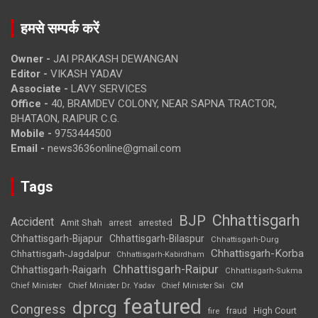
हमसे सम्पर्क करें
Owner -
JAI PRAKASH DEWANGAN
Editor -
VIKASH YADAV
Associate -
LAVY SERVICES
Office -
40, BRAMDEV COLONY, NEAR SAPNA TRACTOR,
BHATAON, RAIPUR C.G.
Mobile -
9753444500
Email -
news3636online@gmail.com
Tags
Chhattisgarh
BJP
Accident
Amit Shah
arrested
arrest
Chhattisgarh-Bijapur
Chhattisgarh-Bilaspur
Chhattisgarh-Durg
Chhattisgarh-Korba
Chhattisgarh-Jagdalpur
Chhattisgarh-Kabirdham
Chhattisgarh-Raipur
Chhattisgarh-Raigarh
Chhattisgarh-Sukma
CM
Chief Minister
Chief Minister Dr. Yadav
Chief Minister Sai
featured
dprcg
Congress
High Court
fire
fraud