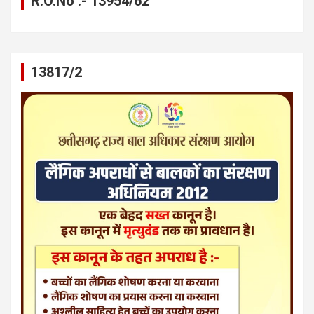
R.O.No :- 13954/62
13817/2