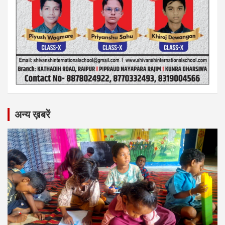
अन्य ख़बरें