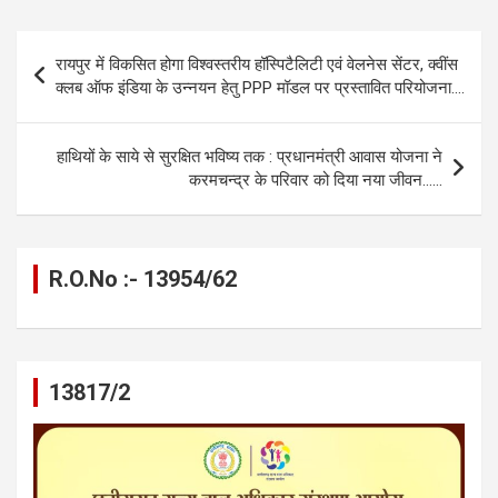
ce
se
at
e
ail
py
ar
b
n
s
gr
Li
e
Post
रायपुर में विकसित होगा विश्वस्तरीय हॉस्पिटैलिटी एवं वेलनेस सेंटर, क्वींस
o
g
A
a
n
navigation
क्लब ऑफ इंडिया के उन्नयन हेतु PPP मॉडल पर प्रस्तावित परियोजना….
o
er
p
m
k
k
p
हाथियों के साये से सुरक्षित भविष्य तक : प्रधानमंत्री आवास योजना ने
करमचन्द्र के परिवार को दिया नया जीवन……
R.O.No :- 13954/62
13817/2