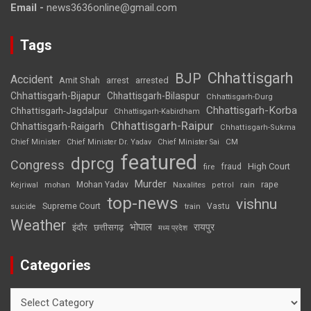
Email -
news3636online@gmail.com
Tags
Chhattisgarh
BJP
Accident
Amit Shah
arrested
arrest
Chhattisgarh-Bijapur
Chhattisgarh-Bilaspur
Chhattisgarh-Durg
Chhattisgarh-Korba
Chhattisgarh-Jagdalpur
Chhattisgarh-Kabirdham
Chhattisgarh-Raipur
Chhattisgarh-Raigarh
Chhattisgarh-Sukma
CM
Chief Minister
Chief Minister Dr. Yadav
Chief Minister Sai
featured
dprcg
Congress
High Court
fire
fraud
Murder
rape
Mohan Yadav
Naxalites
rain
Kejriwal
mohan
petrol
top-news
vishnu
Supreme Court
Vastu
suicide
train
Weather
भोपाल
रायपुर
इंदौर
छत्तीसगढ़
मध्य प्रदेश
Categories
Categories