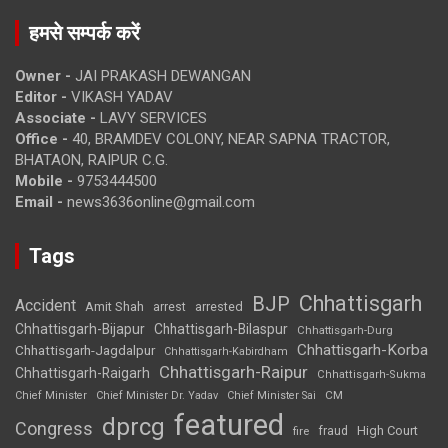
हमसे सम्पर्क करें
Owner -
JAI PRAKASH DEWANGAN
Editor -
VIKASH YADAV
Associate -
LAVY SERVICES
Office -
40, BRAMDEV COLONY, NEAR SAPNA TRACTOR,
BHATAON, RAIPUR C.G.
Mobile -
9753444500
Email -
news3636online@gmail.com
Tags
Chhattisgarh
BJP
Accident
Amit Shah
arrested
arrest
Chhattisgarh-Bijapur
Chhattisgarh-Bilaspur
Chhattisgarh-Durg
Chhattisgarh-Korba
Chhattisgarh-Jagdalpur
Chhattisgarh-Kabirdham
Chhattisgarh-Raipur
Chhattisgarh-Raigarh
Chhattisgarh-Sukma
CM
Chief Minister
Chief Minister Dr. Yadav
Chief Minister Sai
featured
dprcg
Congress
High Court
fire
fraud