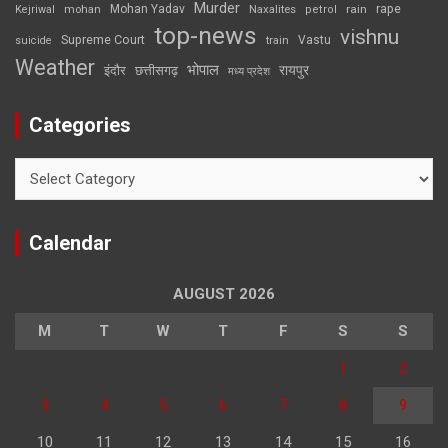
Murder
rape
Mohan Yadav
Naxalites
rain
Kejriwal
mohan
petrol
top-news
vishnu
Supreme Court
Vastu
suicide
train
Weather
भोपाल
रायपुर
इंदौर
छत्तीसगढ़
मध्य प्रदेश
Categories
Categories
Calendar
AUGUST 2026
M
T
W
T
F
S
S
1
2
3
4
5
6
7
8
9
10
11
12
13
14
15
16