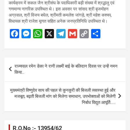
कार्यक्रम में सकल जैन श्रीसंघ के पदाधिकारी बड़ी संख्या में श्रद्धालु एवं
गणमान्य नागरिक उपस्थित थे। इस अवसर पर सांसद श्री बृजमोहन
अग्रवाल, श्री विजय बघेल, श्रीमती कमलेश जांगड़े, श्री महेश कश्यप,
विधायक श्री राजेश मूणत सहित अनेक जनप्रतिनिधि उपस्थित थे।
F
M
W
X
T
G
C
S
a
es
h
el
m
o
h
ce
se
at
e
ail
py
ar
b
n
s
gr
Li
e
Post
राज्यपाल रमेन डेका ने रानी लक्ष्मी बाई के बलिदान दिवस पर उन्हें नमन
o
g
A
a
n
navigation
किया…
o
er
p
m
k
k
p
मुख्यमंत्री विष्णुदेव साय की पहल से कुनकुरी की बिजली व्यवस्था हुई और
मजबूत, बढ़ती बिजली मांग को मिलेगा समाधान, उपभोक्ताओं को मिलेगी
निर्बाध विद्युत आपूर्ति……
R.O.No :- 13954/62