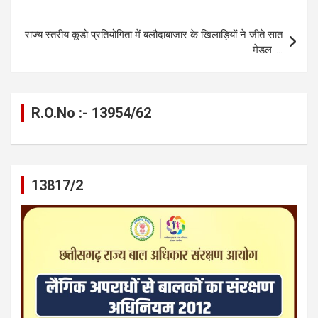
o
g
A
a
n
navigation
o
er
p
m
k
राज्य स्तरीय कूडो प्रतियोगिता में बलौदाबाजार के खिलाड़ियों ने जीते सात
k
p
मेडल…..
R.O.No :- 13954/62
13817/2