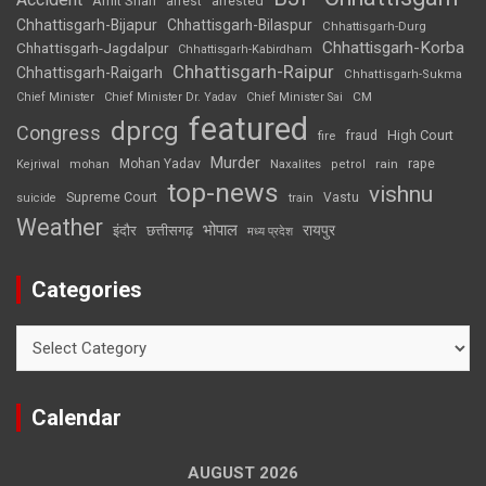
Amit Shah
arrested
arrest
Chhattisgarh-Bijapur
Chhattisgarh-Bilaspur
Chhattisgarh-Durg
Chhattisgarh-Korba
Chhattisgarh-Jagdalpur
Chhattisgarh-Kabirdham
Chhattisgarh-Raipur
Chhattisgarh-Raigarh
Chhattisgarh-Sukma
CM
Chief Minister
Chief Minister Dr. Yadav
Chief Minister Sai
featured
dprcg
Congress
High Court
fire
fraud
Murder
rape
Mohan Yadav
Naxalites
rain
Kejriwal
mohan
petrol
top-news
vishnu
Supreme Court
Vastu
suicide
train
Weather
भोपाल
रायपुर
इंदौर
छत्तीसगढ़
मध्य प्रदेश
Categories
Categories
Calendar
AUGUST 2026