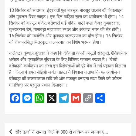
13 सितंबर को सातधार, इंद्रावती पुल बारसूर, बारसूर तालाब की जिपलाइन
और मुचनार रिवर साइट। इस दिन माड़िया नृत्य का आयोजन भी होगा। 14
सितंबर को बारसूर मंदिर, दंतेश्वरी माई मंदिर, माटी कला केंद्र कुम्हाररास,
कुम्हाररास डैम, गामावड़ा महापाषाण स्थल और आकाश नगर की सैर होगी।
15 सितंबर को मलांगीर और पुलपाड़ जलप्रपात का दौरा होगा। 16 सितंबर
को विश्वप्रसिद्ध चित्रकूट जलप्रपात का विशेष भ्रमण होगा।
कलेक्टर कुणाल दुदावत ने कहा कि दंतेवाड़ा अपनी अनूठी संस्कृति, ऐतिहासिक
धरोहर और प्राकृतिक सुंदरता के लिए विशिष्ट पहचान रखता है। “देखो
दंतेवाड़ा” कार्यक्रम का लक्ष्य इन विशेषताओं को पूरे देश में नई पहचान दिलाना
है। जिला पंचायत सीईओ जयंत नाहटा ने विश्वास जताया कि यह आयोजन
दंतेवाड़ा की सकारात्मक छवि को और मजबूत बनाएगा तथा जिले को पर्यटन
मानचित्र पर प्रमुख स्थान दिलाएगा।
F
M
W
X
T
G
C
S
a
es
h
el
m
o
h
ce
se
at
e
ail
py
ar
b
n
s
gr
Li
e
Post
सौर ऊर्जा से रायगढ़ जिले के 300 से अधिक घर जगमगाए….