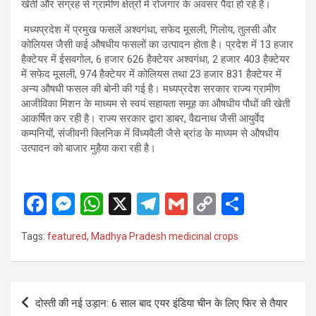
खेती और संग्रह से ग्रामीण क्षेत्रों में रोजगार के अवसर पैदा हो रहे हैं।
मध्यप्रदेश में प्रमुख फसलें अश्वगंधा, सफेद मूसली, गिलोय, तुलसी और
कोलियस जैसी कई औषधीय फसलों का उत्पादन होता है। प्रदेश में 13 हजार
हैक्टेयर में ईसवगोल, 6 हजार 626 हैक्टेयर अश्वगंधा, 2 हजार 403 हैक्टेयर
में सफेद मूसली, 974 हैक्टेयर में कोलियस तथा 23 हजार 831 हैक्टेयर में
अन्य औषधी फसल की बोनी की गई है। मध्यप्रदेश सरकार राज्य ग्रामीण
आजीविका मिशन के माध्यम से स्वयं सहायता समूह का औषधीय पौधों की खेती
आकर्षित कर रही है। राज्य सरकार द्वारा डाबर, वैद्यनाथ जैसी आयुर्वेद
कम्पनियों, संजीवनी क्लिनिक में विंध्यवैली जैसे ब्रांड के माध्यम से औषधीय
उत्पादन को बाजार मुहैया करा रही है।
F
M
W
X
T
G
C
S
a
es
h
el
m
o
h
Tags:
featured
,
Madhya Pradesh medicinal crops
ce
se
at
e
ail
py
ar
b
n
s
gr
Li
e
o
g
A
a
n
Post
दोस्ती की नई उड़ान: 6 साल बाद एयर इंडिया चीन के लिए फिर से तैयार
navigation