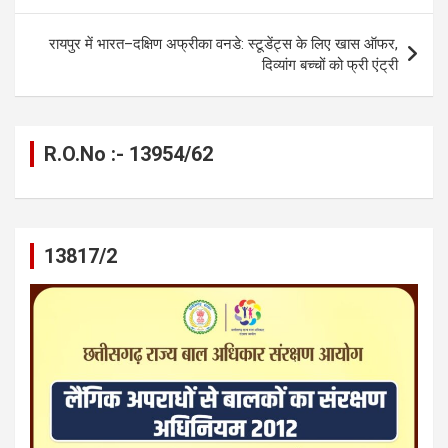
o
er
p
m
k
k
p
रायपुर में भारत–दक्षिण अफ्रीका वनडे: स्टूडेंट्स के लिए खास ऑफर,
दिव्यांग बच्चों को फ्री एंट्री
R.O.No :- 13954/62
13817/2