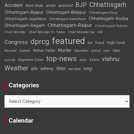
Chhattisgarh
BJP
Accident
Amit Shah
arrested
arrest
Chhattisgarh-Bijapur
Chhattisgarh-Bilaspur
Chhattisgarh-Durg
Chhattisgarh-Korba
Chhattisgarh-Jagdalpur
Chhattisgarh-Kabirdham
Chhattisgarh-Raipur
Chhattisgarh-Raigarh
Chhattisgarh-Sukma
CM
Chief Minister
Chief Minister Dr. Yadav
Chief Minister Sai
featured
dprcg
Congress
High Court
fire
fraud
Murder
rape
Mohan Yadav
Naxalites
rain
Kejriwal
mohan
petrol
top-news
vishnu
Supreme Court
Vastu
suicide
train
Weather
भोपाल
रायपुर
इंदौर
छत्तीसगढ़
मध्य प्रदेश
Categories
Categories
Calendar