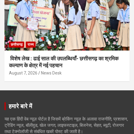
छत्तीसगढ़
राज्य
विशेष लेख : ढाई साल की उपलब्धियाँ- छत्तीसगढ़ का श्रमिक
कल्याण के क्षेत्र में नई पहचान
August 7, 2026
News Desk
हमारे बारे में
यह एक हिंदी वेब न्यूज़ पोर्टल है जिसमें ब्रेकिंग न्यूज़ के अलावा राजनीति, प्रशासन,
ट्रेंडिंग न्यूज, बॉलीवुड, खेल जगत, लाइफस्टाइल, बिजनेस, सेहत, ब्यूटी, रोजगार
तथा टेक्नोलॉजी से संबंधित खबरें पोस्ट की जाती है।