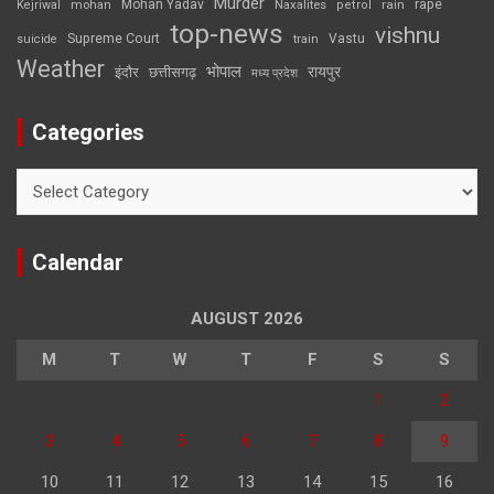
Murder
rape
Mohan Yadav
Naxalites
rain
Kejriwal
mohan
petrol
top-news
vishnu
Supreme Court
Vastu
suicide
train
Weather
भोपाल
रायपुर
इंदौर
छत्तीसगढ़
मध्य प्रदेश
Categories
Categories
Calendar
AUGUST 2026
M
T
W
T
F
S
S
1
2
3
4
5
6
7
8
9
10
11
12
13
14
15
16