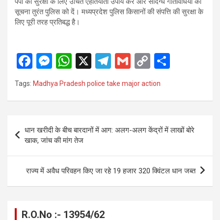
पंपों की सुरक्षा के लिए उचित एहतियाती उपाय करें और संदिग्ध गतिविधियों की
सूचना तुरंत पुलिस को दें। मध्यप्रदेश पुलिस किसानों की संपत्ति की सुरक्षा के
लिए पूरी तरह प्रतिबद्ध है।
F
M
W
X
T
G
C
S
a
es
h
el
m
o
h
Tags:
Madhya Pradesh police take major action
ce
se
at
e
ail
py
ar
b
n
s
gr
Li
e
o
g
A
a
n
Post
धान खरीदी के बीच बारदानों में आग: अलग-अलग केंद्रों में लाखों बोरे
o
er
p
m
k
navigation
खाक, जांच की मांग तेज
k
p
राज्य में अवैध परिवहन किए जा रहे 19 हजार 320 क्विंटल धान जब्त
R.O.No :- 13954/62