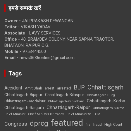
हमसे सम्पर्क करें
Owner -
JAI PRAKASH DEWANGAN
Editor -
VIKASH YADAV
Associate -
LAVY SERVICES
Office -
40, BRAMDEV COLONY, NEAR SAPNA TRACTOR,
BHATAON, RAIPUR C.G.
Mobile -
9753444500
Email -
news3636online@gmail.com
Tags
Chhattisgarh
BJP
Accident
Amit Shah
arrested
arrest
Chhattisgarh-Bijapur
Chhattisgarh-Bilaspur
Chhattisgarh-Durg
Chhattisgarh-Korba
Chhattisgarh-Jagdalpur
Chhattisgarh-Kabirdham
Chhattisgarh-Raipur
Chhattisgarh-Raigarh
Chhattisgarh-Sukma
CM
Chief Minister
Chief Minister Dr. Yadav
Chief Minister Sai
featured
dprcg
Congress
High Court
fire
fraud