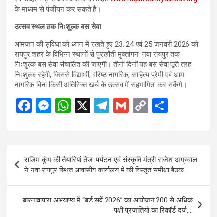
के माध्यम से पंजीयन कर सकते हैं।
उत्सव स्थल तक निःशुल्क बस सेवा
आमजन की सुविधा को ध्यान में रखते हुए 23, 24 एवं 25 जनवरी 2026 को
रायपुर शहर के विभिन्न स्थानों से पुरखौती मुक्तांगन, नवा रायपुर तक
निःशुल्क बस सेवा संचालित की जाएगी। तीनों दिनों यह बस सेवा पूरी तरह
निःशुल्क रहेगी, जिससे विद्यार्थी, वरिष्ठ नागरिक, साहित्य प्रेमी एवं आम
नागरिक बिना किसी अतिरिक्त खर्च के उत्सव में सहभागिता कर सकेंगे।
F
M
W
X
T
G
C
S
a
es
h
el
m
o
h
ce
se
at
e
ail
py
ar
b
n
s
gr
Li
e
Post
राजिम कुंभ की तैयारियां तेज: पर्यटन एवं संस्कृति मंत्री राजेश अग्रवाल
o
g
A
a
n
navigation
ने नवा रायपुर स्थित आवासीय कार्यालय में की विस्तृत समीक्षा बैठक….
o
er
p
m
k
k
p
बारनावापारा अभयाण्य में “बर्ड सर्वे 2026” का आयोजन,200 से अधिक
पक्षी प्रजातियों का रिकॉर्ड दर्ज….