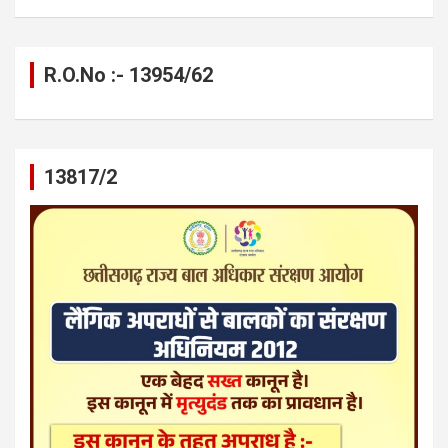
R.O.No :- 13954/62
13817/2