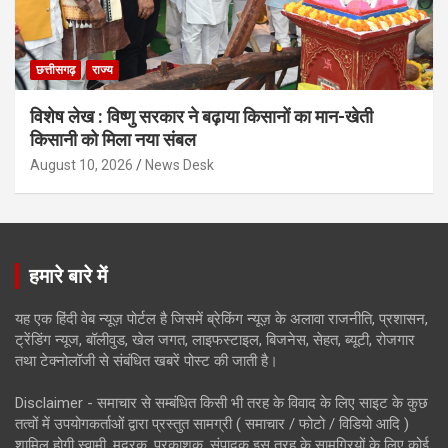
छत्तीसगढ़
राज्य
विशेष लेख : विष्णु सरकार ने बढ़ाया किसानों का मान-खेती
किसानी को मिला नया संबल
August 10, 2026
News Desk
हमारे बारे में
यह एक हिंदी वेब न्यूज़ पोर्टल है जिसमें ब्रेकिंग न्यूज़ के अलावा राजनीति, प्रशासन,
ट्रेंडिंग न्यूज, बॉलीवुड, खेल जगत, लाइफस्टाइल, बिजनेस, सेहत, ब्यूटी, रोजगार
तथा टेक्नोलॉजी से संबंधित खबरें पोस्ट की जाती है।
Disclaimer - समाचार से सम्बंधित किसी भी तरह के विवाद के लिए साइट के कुछ
तत्वों में उपयोगकर्ताओं द्वारा प्रस्तुत सामग्री ( समाचार / फोटो / विडियो आदि )
शामिल होगी स्वामी, मुद्रक, प्रकाशक, संपादक इस तरह के सामग्रियों के लिए कोई