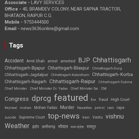
Associate -
LAVY SERVICES
Office -
40, BRAMDEV COLONY, NEAR SAPNA TRACTOR,
BHATAON, RAIPUR C.G.
Mobile -
9753444500
Email -
news3636online@gmail.com
Tags
Chhattisgarh
BJP
Accident
Amit Shah
arrested
arrest
Chhattisgarh-Bijapur
Chhattisgarh-Bilaspur
Chhattisgarh-Durg
Chhattisgarh-Korba
Chhattisgarh-Jagdalpur
Chhattisgarh-Kabirdham
Chhattisgarh-Raipur
Chhattisgarh-Raigarh
Chhattisgarh-Sukma
CM
Chief Minister
Chief Minister Dr. Yadav
Chief Minister Sai
featured
dprcg
Congress
High Court
fire
fraud
Murder
rape
Mohan Yadav
Naxalites
rain
Kejriwal
mohan
petrol
top-news
vishnu
Supreme Court
Vastu
suicide
train
Weather
भोपाल
रायपुर
इंदौर
छत्तीसगढ़
मध्य प्रदेश