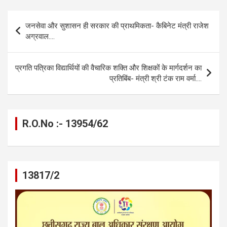
ce
se
at
e
ail
py
ar
b
n
s
gr
Li
e
Post
जनसेवा और सुशासन ही सरकार की प्राथमिकता- कैबिनेट मंत्री राजेश
o
g
A
a
n
navigation
अग्रवाल….
o
er
p
m
k
k
p
प्रगति पत्रिका विद्यार्थियों की वैचारिक शक्ति और शिक्षकों के मार्गदर्शन का
प्रतिबिंब- मंत्री श्री टंक राम वर्मा….
R.O.No :- 13954/62
13817/2