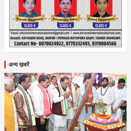
अन्य ख़बरें