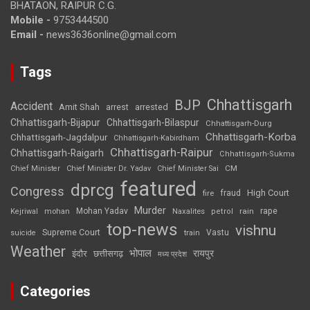
BHATAON, RAIPUR C.G.
Mobile -
9753444500
Email -
news3636online@gmail.com
Tags
Chhattisgarh
BJP
Accident
Amit Shah
arrested
arrest
Chhattisgarh-Bijapur
Chhattisgarh-Bilaspur
Chhattisgarh-Durg
Chhattisgarh-Korba
Chhattisgarh-Jagdalpur
Chhattisgarh-Kabirdham
Chhattisgarh-Raipur
Chhattisgarh-Raigarh
Chhattisgarh-Sukma
CM
Chief Minister
Chief Minister Dr. Yadav
Chief Minister Sai
featured
dprcg
Congress
High Court
fire
fraud
Murder
rape
Mohan Yadav
Naxalites
rain
Kejriwal
mohan
petrol
top-news
vishnu
Supreme Court
Vastu
suicide
train
Weather
भोपाल
रायपुर
इंदौर
छत्तीसगढ़
मध्य प्रदेश
Categories