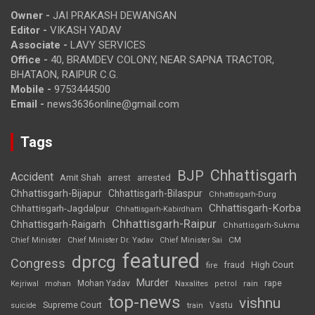
Owner -
JAI PRAKASH DEWANGAN
Editor -
VIKASH YADAV
Associate -
LAVY SERVICES
Office -
40, BRAMDEV COLONY, NEAR SAPNA TRACTOR,
BHATAON, RAIPUR C.G.
Mobile -
9753444500
Email -
news3636online@gmail.com
Tags
Chhattisgarh
BJP
Accident
Amit Shah
arrested
arrest
Chhattisgarh-Bijapur
Chhattisgarh-Bilaspur
Chhattisgarh-Durg
Chhattisgarh-Korba
Chhattisgarh-Jagdalpur
Chhattisgarh-Kabirdham
Chhattisgarh-Raipur
Chhattisgarh-Raigarh
Chhattisgarh-Sukma
CM
Chief Minister
Chief Minister Dr. Yadav
Chief Minister Sai
featured
dprcg
Congress
High Court
fire
fraud
Murder
rape
Mohan Yadav
Naxalites
rain
Kejriwal
mohan
petrol
top-news
vishnu
Supreme Court
Vastu
suicide
train