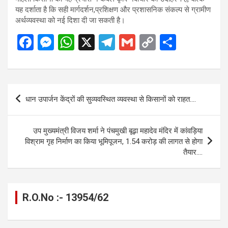
यह दर्शाता है कि सही मार्गदर्शन,प्रशिक्षण और प्रशासनिक संकल्प से ग्रामीण
अर्थव्यवस्था को नई दिशा दी जा सकती है।
F
M
W
X
T
G
C
S
a
es
h
el
m
o
h
ce
se
at
e
ail
py
ar
b
n
s
gr
Li
e
Post
धान उपार्जन केंद्रों की सुव्यवस्थित व्यवस्था से किसानों को राहत….
o
g
A
a
n
navigation
o
er
p
m
k
उप मुख्यमंत्री विजय शर्मा ने पंचमुखी बूढ़ा महादेव मंदिर में कांवड़िया
k
p
विश्राम गृह निर्माण का किया भूमिपूजन, 1.54 करोड़ की लागत से होगा
तैयार….
R.O.No :- 13954/62