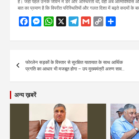
हैं। जहां पहले उनके जीवन में डर और अस्थिरता थी, वहीं अब आत्मविश्वा
बात का प्रमाण है कि विपरीत परिस्थितियों और गलत दिशा में बढ़ते कदमों के ब
F
M
W
X
T
G
C
S
a
es
h
el
m
o
h
ce
se
at
e
ail
py
ar
b
n
s
gr
Li
e
Post
o
g
A
a
n
फोरलेन सड़कों के विस्तार से सुरक्षित यातायात के साथ आर्थिक
navigation
o
er
p
m
k
प्रगति का आधार भी मजबूत होगा – उप मुख्यमंत्री अरुण साव…
k
p
अन्य ख़बरें