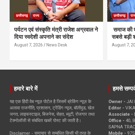
छत्तीसगढ़
राज्य
छत्तीसगढ़
राज
पर्यटन एवं संस्कृति मंत्री राजेश अग्रवाल ने
समाज की ए
दिया स्वदेशी अपनाने का संदेश
सबसे बड़ी श
August 7, 2026
News Desk
August 7, 2
हमारे बारे में
हमसे सम्पर्
यह एक हिंदी वेब न्यूज़ पोर्टल है जिसमें ब्रेकिंग न्यूज़ के
Owner -
JAI
अलावा राजनीति, प्रशासन, ट्रेंडिंग न्यूज, बॉलीवुड, खेल
Editor -
VIKA
जगत, लाइफस्टाइल, बिजनेस, सेहत, ब्यूटी, रोजगार तथा
Associate -
टेक्नोलॉजी से संबंधित खबरें पोस्ट की जाती है।
Office -
40, 
SAPNA TRACT
Disclaimer - समाचार से सम्बंधित किसी भी तरह के
Mobile -
975