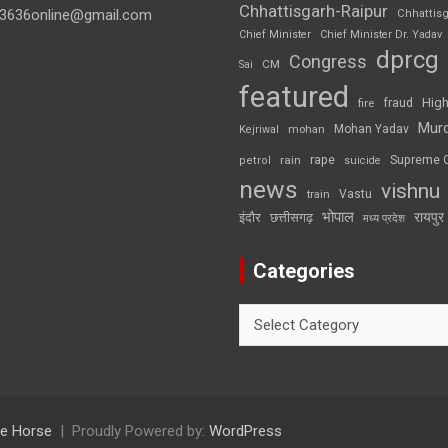
Chhattisgarh-Raipur
3636online@gmail.com
Chhattis
Chief Minister
Chief Minister Dr. Yadav
dprcg
Congress
CM
Sai
featured
High
fire
fraud
Mur
Mohan Yadav
Kejriwal
mohan
rape
Supreme 
rain
petrol
suicide
news
vishnu
Vastu
train
भोपाल
रायपुर
इंदौर
छत्तीसगढ़
मध्य प्रदेश
Categories
Categories
e Horse
Proudly Powered by:
WordPress