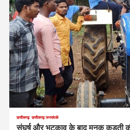
छत्तीसगढ़
छत्तीसगढ़ जनसंपर्क
संघर्ष और भटकाव के बाद मनकू कड़ती 