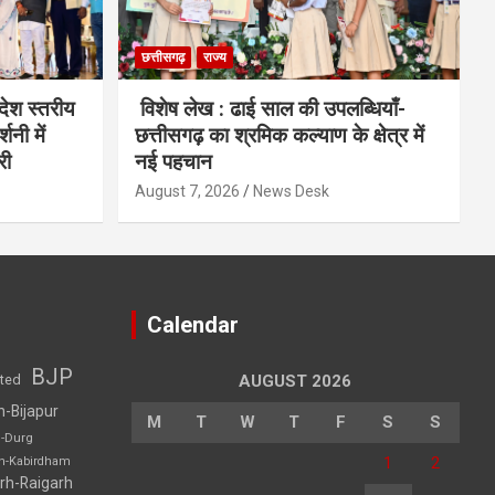
छत्तीसगढ़
राज्य
देश स्तरीय
विशेष लेख : ढाई साल की उपलब्धियाँ-
शनी में
छत्तीसगढ़ का श्रमिक कल्याण के क्षेत्र में
री
नई पहचान
August 7, 2026
News Desk
Calendar
BJP
sted
AUGUST 2026
h-Bijapur
M
T
W
T
F
S
S
h-Durg
1
2
rh-Kabirdham
rh-Raigarh