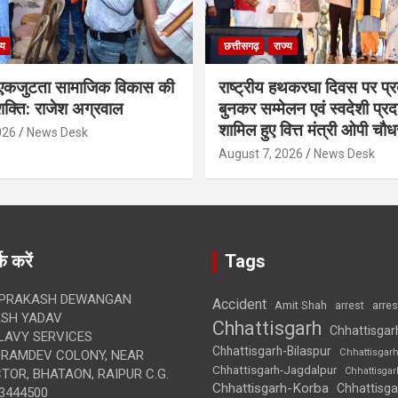
्य
छत्तीसगढ़
राज्य
कजुटता सामाजिक विकास की
राष्ट्रीय हथकरघा दिवस पर प्र
क्ति: राजेश अग्रवाल
बुनकर सम्मेलन एवं स्वदेशी प्रदर्
शामिल हुए वित्त मंत्री ओपी चौध
026
News Desk
August 7, 2026
News Desk
क करें
Tags
 PRAKASH DEWANGAN
Accident
Amit Shah
arre
arrest
SH YADAV
Chhattisgarh
Chhattisgar
LAVY SERVICES
Chhattisgarh-Bilaspur
Chhattisgar
BRAMDEV COLONY, NEAR
Chhattisgarh-Jagdalpur
Chhattisga
OR, BHATAON, RAIPUR C.G.
Chhattisgarh-Korba
Chhattisga
3444500