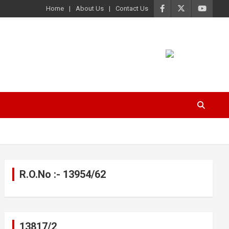
Home
About Us
Contact Us
R.O.No :- 13954/62
13817/2