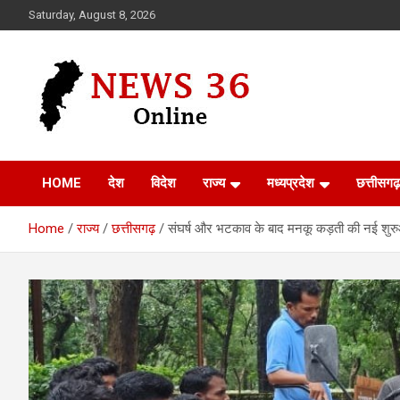
Skip
Saturday, August 8, 2026
to
content
Voice of 36garh
News 36
HOME
देश
विदेश
राज्य
मध्यप्रदेश
छत्तीसगढ़
Home
राज्य
छत्तीसगढ़
संघर्ष और भटकाव के बाद मनकू कड़ती की नई शु