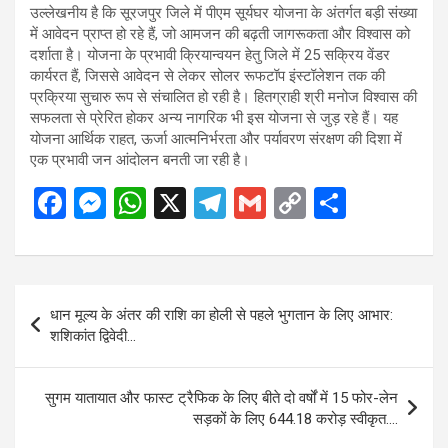
उल्लेखनीय है कि सूरजपुर जिले में पीएम सूर्यघर योजना के अंतर्गत बड़ी संख्या
में आवेदन प्राप्त हो रहे हैं, जो आमजन की बढ़ती जागरूकता और विश्वास को
दर्शाता है। योजना के प्रभावी क्रियान्वयन हेतु जिले में 25 सक्रिय वेंडर
कार्यरत हैं, जिससे आवेदन से लेकर सोलर रूफटॉप इंस्टॉलेशन तक की
प्रक्रिया सुचारु रूप से संचालित हो रही है। हितग्राही श्री मनोज विश्वास की
सफलता से प्रेरित होकर अन्य नागरिक भी इस योजना से जुड़ रहे हैं। यह
योजना आर्थिक राहत, ऊर्जा आत्मनिर्भरता और पर्यावरण संरक्षण की दिशा में
एक प्रभावी जन आंदोलन बनती जा रही है।
F
M
W
X
T
G
C
S
a
es
h
el
m
o
h
ce
se
at
e
ail
py
ar
b
n
s
gr
Li
e
Post
धान मूल्य के अंतर की राशि का होली से पहले भुगतान के लिए आभार:
o
g
A
a
n
navigation
शशिकांत द्विवेदी…
o
er
p
m
k
k
p
सुगम यातायात और फास्ट ट्रैफिक के लिए बीते दो वर्षों में 15 फोर-लेन
सड़कों के लिए 644.18 करोड़ स्वीकृत….