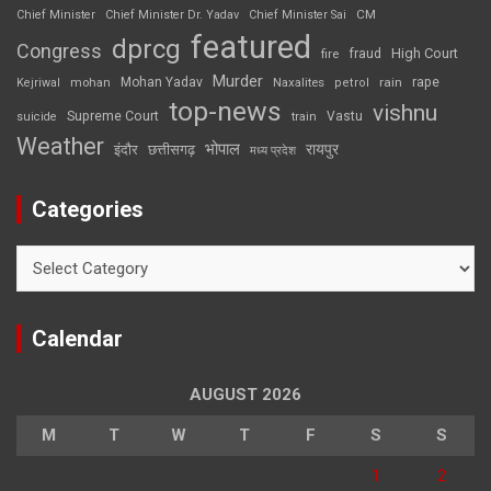
CM
Chief Minister
Chief Minister Dr. Yadav
Chief Minister Sai
featured
dprcg
Congress
High Court
fire
fraud
Murder
rape
Mohan Yadav
Naxalites
rain
Kejriwal
mohan
petrol
top-news
vishnu
Supreme Court
Vastu
suicide
train
Weather
भोपाल
रायपुर
इंदौर
छत्तीसगढ़
मध्य प्रदेश
Categories
Categories
Calendar
AUGUST 2026
M
T
W
T
F
S
S
1
2