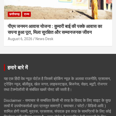
छत्तीसगढ़
राज्य
पीएम जनमन आवास योजना : कुमारी बाई की पक्के आवास का
सपना हुआ पूरा, मिला सुरक्षित और सम्मानजनक जीवन
August 6, 2026
News Desk
हमारे बारे में
यह एक हिंदी वेब न्यूज़ पोर्टल है जिसमें ब्रेकिंग न्यूज़ के अलावा राजनीति, प्रशासन,
ट्रेंडिंग न्यूज, बॉलीवुड, खेल जगत, लाइफस्टाइल, बिजनेस, सेहत, ब्यूटी, रोजगार
तथा टेक्नोलॉजी से संबंधित खबरें पोस्ट की जाती है।
Disclaimer - समाचार से सम्बंधित किसी भी तरह के विवाद के लिए साइट के कुछ
तत्वों में उपयोगकर्ताओं द्वारा प्रस्तुत सामग्री ( समाचार / फोटो / विडियो आदि )
शामिल होगी स्वामी, मुद्रक, प्रकाशक, संपादक इस तरह के सामग्रियों के लिए कोई