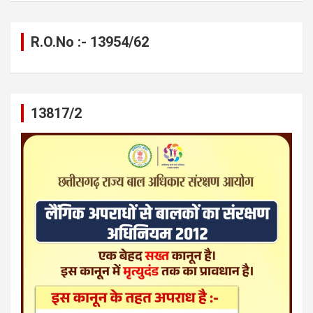
R.O.No :- 13954/62
13817/2