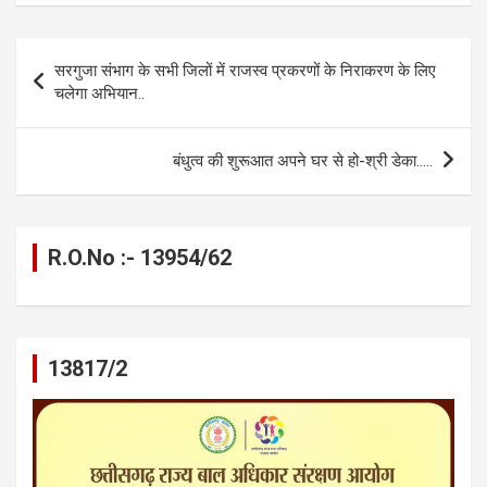
ce
se
at
e
ail
py
ar
b
n
s
gr
Li
e
Post
सरगुजा संभाग के सभी जिलों में राजस्व प्रकरणों के निराकरण के लिए
o
g
A
a
n
navigation
चलेगा अभियान..
o
er
p
m
k
k
p
बंधुत्व की शुरूआत अपने घर से हो-श्री डेका…..
R.O.No :- 13954/62
13817/2