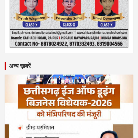
अन्य ख़बरें