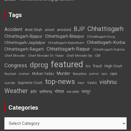
Tags
Chhattisgarh
BJP
Accident
Amit Shah
arrested
arrest
Chhattisgarh-Bijapur
Chhattisgarh-Bilaspur
Chhattisgarh-Durg
Chhattisgarh-Korba
Chhattisgarh-Jagdalpur
Chhattisgarh-Kabirdham
Chhattisgarh-Raipur
Chhattisgarh-Raigarh
Chhattisgarh-Sukma
CM
Chief Minister
Chief Minister Dr. Yadav
Chief Minister Sai
featured
dprcg
Congress
High Court
fire
fraud
Murder
rape
Mohan Yadav
Naxalites
rain
Kejriwal
mohan
petrol
top-news
vishnu
Supreme Court
Vastu
suicide
train
Weather
भोपाल
रायपुर
इंदौर
छत्तीसगढ़
मध्य प्रदेश
Categories
Categories