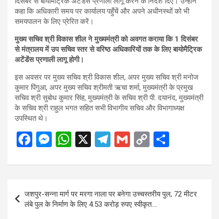
दिसंबर से बायोमैट्रिक अटेंडेंस प्रणाली लागू करने के निर्देश दिए। उन्होंने
कहा कि अधिकारी समय पर कार्यालय पहुँचें और अपने अधीनस्थों को भी
समयपालन के लिए प्रेरित करें।
मुख्य सचिव श्री विकास शील ने मुख्यमंत्री को अवगत कराया कि 1 दिसंबर
से मंत्रालय में उप सचिव स्तर से वरिष्ठ अधिकारियों तक के लिए बायोमैट्रिक
अटेंडेंस प्रणाली लागू होगी।
इस अवसर पर मुख्य सचिव श्री विकास शील, अपर मुख्य सचिव श्री मनोज
कुमार पिंगुआ, अपर मुख्य सचिव श्रीमती ऋचा शर्मा, मुख्यमंत्री के प्रमुख
सचिव श्री सुबोध कुमार सिंह, मुख्यमंत्री के सचिव श्री पी. दयानंद, मुख्यमंत्री
के सचिव श्री राहुल भगत सहित सभी विभागीय सचिव और विभागाध्यक्ष
उपस्थित थे।
F
M
W
X
T
G
C
S
a
es
h
el
m
o
h
ce
se
at
e
ail
py
ar
b
n
s
gr
Li
e
Post
जशपुर-सन्ना मार्ग पर मरगा नाला पर बनेगा उच्चस्तरीय पुल, 72 मीटर
o
g
A
a
n
navigation
लंबे पुल के निर्माण के लिए 4.53 करोड़ रुपए स्वीकृत….
o
er
p
m
k