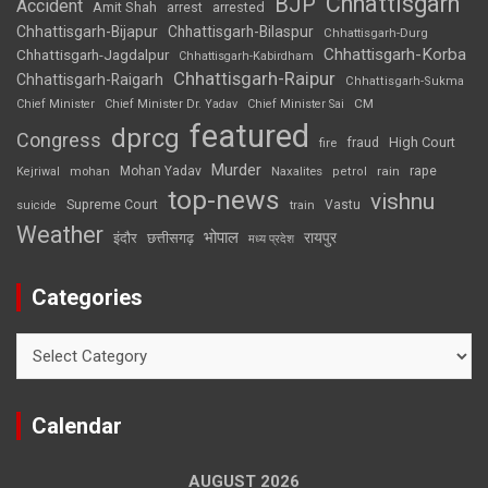
Chhattisgarh
BJP
Accident
Amit Shah
arrested
arrest
Chhattisgarh-Bijapur
Chhattisgarh-Bilaspur
Chhattisgarh-Durg
Chhattisgarh-Korba
Chhattisgarh-Jagdalpur
Chhattisgarh-Kabirdham
Chhattisgarh-Raipur
Chhattisgarh-Raigarh
Chhattisgarh-Sukma
CM
Chief Minister
Chief Minister Dr. Yadav
Chief Minister Sai
featured
dprcg
Congress
High Court
fire
fraud
Murder
rape
Mohan Yadav
Naxalites
rain
Kejriwal
mohan
petrol
top-news
vishnu
Supreme Court
Vastu
suicide
train
Weather
भोपाल
रायपुर
इंदौर
छत्तीसगढ़
मध्य प्रदेश
Categories
Categories
Calendar
AUGUST 2026