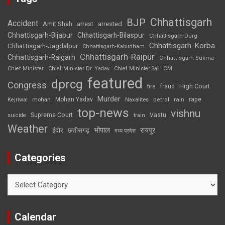
Chhattisgarh
BJP
Accident
Amit Shah
arrested
arrest
Chhattisgarh-Bijapur
Chhattisgarh-Bilaspur
Chhattisgarh-Durg
Chhattisgarh-Korba
Chhattisgarh-Jagdalpur
Chhattisgarh-Kabirdham
Chhattisgarh-Raipur
Chhattisgarh-Raigarh
Chhattisgarh-Sukma
CM
Chief Minister
Chief Minister Dr. Yadav
Chief Minister Sai
featured
dprcg
Congress
High Court
fire
fraud
Murder
rape
Mohan Yadav
Naxalites
rain
Kejriwal
mohan
petrol
top-news
vishnu
Supreme Court
Vastu
suicide
train
Weather
भोपाल
रायपुर
इंदौर
छत्तीसगढ़
मध्य प्रदेश
Categories
Categories
Calendar