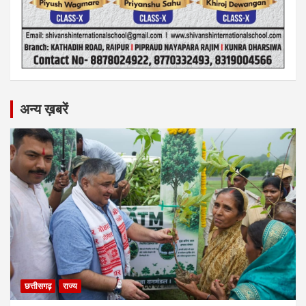
अन्य ख़बरें
छत्तीसगढ़
राज्य