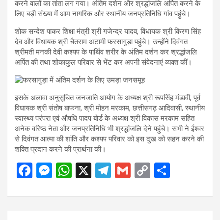
करने वालों का तांता लग गया। अंतिम दर्शन और श्रद्धांजलि अर्पित करने के
लिए बड़ी संख्या में आम नागरिक और स्थानीय जनप्रतिनिधि गांव पहुंचे।
शोक सन्देश पाकर शिक्षा मंत्री श्री गजेन्द्र यादव, विधायक श्री किरण सिंह
देव और विधायक श्री चैतराम अटामी फरसागुड़ा पहुंचे। उन्होंने दिवंगत
श्रीमती मनकी देवी कश्यप के पार्थिव शरीर के अंतिम दर्शन कर श्रद्धांजलि
अर्पित की तथा शोकाकुल परिवार से भेंट कर अपनी संवेदनाएं व्यक्त कीं।
इसके अलावा अनुसूचित जनजाति आयोग के अध्यक्ष श्री रूपसिंह मंडावी, पूर्व
विधायक श्री संतोष बाफना, श्री मोहन मरकाम, छत्तीसगढ़ आदिवासी, स्थानीय
स्वास्थ्य परंपरा एवं औषधि पादप बोर्ड के अध्यक्ष श्री विकास मरकाम सहित
अनेक वरिष्ठ नेता और जनप्रतिनिधि भी श्रद्धांजलि देने पहुंचे। सभी ने ईश्वर
से दिवंगत आत्मा की शांति और कश्यप परिवार को इस दुख को सहन करने की
शक्ति प्रदान करने की प्रार्थना की।
F
M
W
X
T
G
C
S
a
es
h
el
m
o
h
ce
se
at
e
ail
py
ar
b
n
s
gr
Li
e
Post