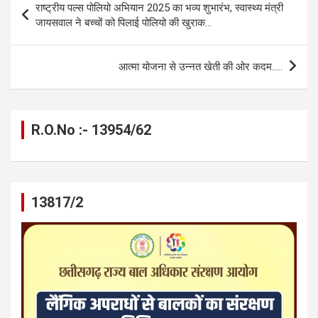
राष्ट्रीय पल्स पोलियो अभियान 2025 का भव्य शुभारंभ, स्वास्थ्य मंत्री
o
g
A
a
n
navigation
जायसवाल ने बच्चों को पिलाई पोलियो की खुराक…
o
er
p
m
k
k
p
आत्मा योजना से उन्नत खेती की ओर कदम…..
R.O.No :- 13954/62
13817/2