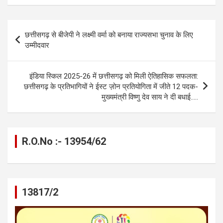
ce
se
at
e
ail
py
ar
b
n
s
gr
Li
e
Post
छत्तीसगढ़ से बीजेपी ने लक्ष्मी वर्मा को बनाया राज्यसभा चुनाव के लिए
o
g
A
a
n
navigation
उम्मीदवार
o
er
p
m
k
k
p
इंडिया स्किल 2025-26 में छत्तीसगढ़ को मिली ऐतिहासिक सफलता:
छत्तीसगढ़ के प्रतिभागियों ने ईस्ट ज़ोन प्रतियोगिता में जीते 12 पदक-
मुख्यमंत्री विष्णु देव साय ने दी बधाई…..
R.O.No :- 13954/62
13817/2