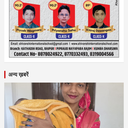
अन्य ख़बरें