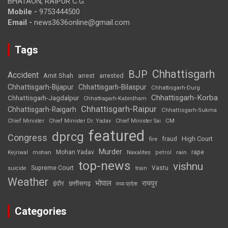
BHATAON, RAIPUR C.G.
Mobile -
9753444500
Email -
news3636online@gmail.com
Tags
Chhattisgarh
BJP
Accident
Amit Shah
arrested
arrest
Chhattisgarh-Bijapur
Chhattisgarh-Bilaspur
Chhattisgarh-Durg
Chhattisgarh-Korba
Chhattisgarh-Jagdalpur
Chhattisgarh-Kabirdham
Chhattisgarh-Raipur
Chhattisgarh-Raigarh
Chhattisgarh-Sukma
CM
Chief Minister
Chief Minister Dr. Yadav
Chief Minister Sai
featured
dprcg
Congress
High Court
fire
fraud
Murder
rape
Mohan Yadav
Naxalites
rain
Kejriwal
mohan
petrol
top-news
vishnu
Supreme Court
Vastu
suicide
train
Weather
भोपाल
रायपुर
इंदौर
छत्तीसगढ़
मध्य प्रदेश
Categories