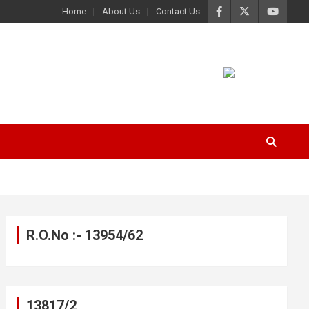
Home
About Us
Contact Us
R.O.No :- 13954/62
13817/2