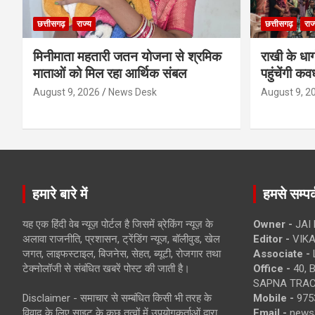
छत्तीसगढ़
राज्य
छत्तीसगढ़
राज
मिनीमाता महतारी जतन योजना से श्रमिक
राखी के धा
माताओं को मिल रहा आर्थिक संबल
पहुंचेंगी कव
August 9, 2026
News Desk
August 9, 2
हमारे बारे में
हमसे सम्पर्
यह एक हिंदी वेब न्यूज़ पोर्टल है जिसमें ब्रेकिंग न्यूज़ के
Owner -
JAI
अलावा राजनीति, प्रशासन, ट्रेंडिंग न्यूज, बॉलीवुड, खेल
Editor -
VIKA
जगत, लाइफस्टाइल, बिजनेस, सेहत, ब्यूटी, रोजगार तथा
Associate -
टेक्नोलॉजी से संबंधित खबरें पोस्ट की जाती है।
Office -
40, 
SAPNA TRACT
Disclaimer - समाचार से सम्बंधित किसी भी तरह के
Mobile -
975
विवाद के लिए साइट के कुछ तत्वों में उपयोगकर्ताओं द्वारा
Email -
news