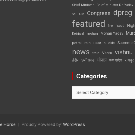
Chief Minister
Chief Minister Dr. Yadav
dprcg
Congress
CM
Sai
featured
High
fire
fraud
Mur
Mohan Yadav
Kejriwal
mohan
rape
Supreme 
rain
petrol
suicide
news
vishnu
Vastu
train
भोपाल
रायपुर
इंदौर
छत्तीसगढ़
मध्य प्रदेश
Categories
Categories
e Horse
Proudly Powered by:
WordPress