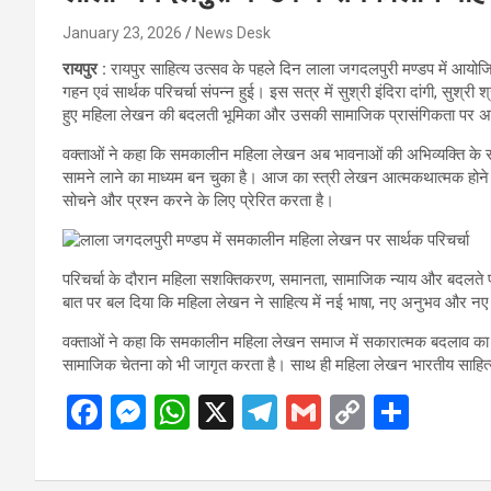
January 23, 2026
News Desk
रायपुर :
रायपुर साहित्य उत्सव के पहले दिन लाला जगदलपुरी मण्डप में आयो
गहन एवं सार्थक परिचर्चा संपन्न हुई। इस सत्र में सुश्री इंदिरा दांगी, सुश्र
हुए महिला लेखन की बदलती भूमिका और उसकी सामाजिक प्रासंगिकता पर अ
वक्ताओं ने कहा कि समकालीन महिला लेखन अब भावनाओं की अभिव्यक्ति के सा
सामने लाने का माध्यम बन चुका है। आज का स्त्री लेखन आत्मकथात्मक होने 
सोचने और प्रश्न करने के लिए प्रेरित करता है।
परिचर्चा के दौरान महिला सशक्तिकरण, समानता, सामाजिक न्याय और बदलते पार
बात पर बल दिया कि महिला लेखन ने साहित्य में नई भाषा, नए अनुभव और नए 
वक्ताओं ने कहा कि समकालीन महिला लेखन समाज में सकारात्मक बदलाव का सशक
सामाजिक चेतना को भी जागृत करता है। साथ ही महिला लेखन भारतीय साहित्य
F
M
W
X
T
G
C
S
a
es
h
el
m
o
h
ce
se
at
e
ail
py
ar