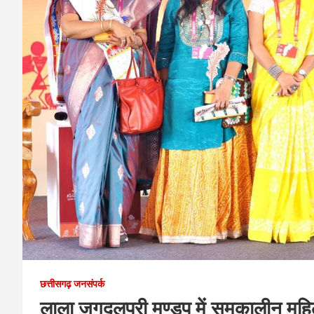
छत्तीसगढ़ जनसंपर्क
लाला जगदलपुरी मण्डप में समकालीन महि