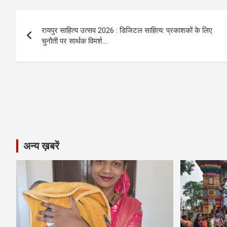
b
n
s
gr
Li
e
Post
o
g
A
a
n
रायपुर साहित्य उत्सव 2026 : डिजिटल साहित्य: प्रकाशकों के लिए
navigation
o
er
p
m
k
चुनौती पर सार्थक विमर्श….
k
p
अन्य ख़बरें