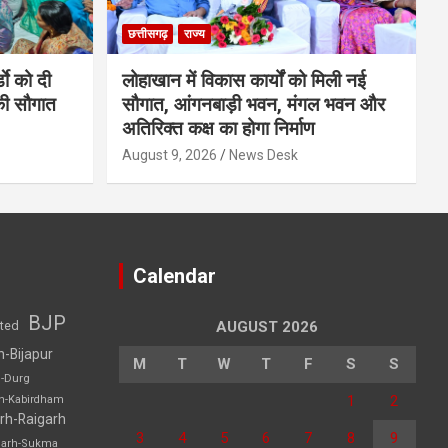
छत्तीसगढ़
राज्य
डाे को दी
लोहाखान में विकास कार्यों को मिली नई
की सौगात
सौगात, आंगनबाड़ी भवन, मंगल भवन और
अतिरिक्त कक्ष का होगा निर्माण
August 9, 2026
News Desk
Calendar
BJP
sted
AUGUST 2026
h-Bijapur
M
T
W
T
F
S
S
h-Durg
1
2
rh-Kabirdham
rh-Raigarh
3
4
5
6
7
8
9
garh-Sukma