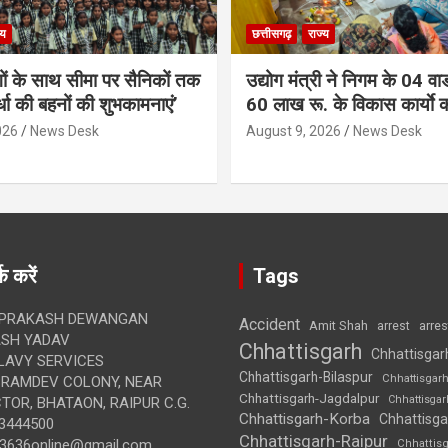
्य
छत्तीसगढ़
राज्य
गों के साथ सीमा पर सैनिकों तक
उद्योग मंत्री ने निगम के 04 वार्
र्धा की बहनों की शुभकामनाएं’
60 लाख रू. के विकास कार्याे 
026
News Desk
August 9, 2026
News Desk
क करें
Tags
 PRAKASH DEWANGAN
Accident
Amit Shah
arre
arrest
SH YADAV
Chhattisgarh
Chhattisgar
LAVY SERVICES
Chhattisgarh-Bilaspur
Chhattisgar
BRAMDEV COLONY, NEAR
Chhattisgarh-Jagdalpur
Chhattisga
OR, BHATAON, RAIPUR C.G.
Chhattisgarh-Korba
Chhattisga
3444500
Chhattisgarh-Raipur
3636online@gmail.com
Chhattis