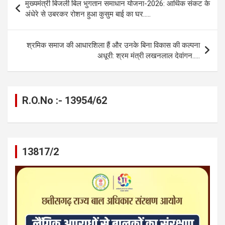
मुख्यमंत्री बिजली बिल भुगतान समाधान योजना-2026: आर्थिक संकट के
o
g
A
a
n
navigation
अंधेरे से उबरकर रोशन हुआ कुसुम बाई का घर…..
o
er
p
m
k
k
p
श्रमिक समाज की आधारशिला हैं और उनके बिना विकास की कल्पना
अधूरी: श्रम मंत्री लखनलाल देवांगन…..
R.O.No :- 13954/62
13817/2