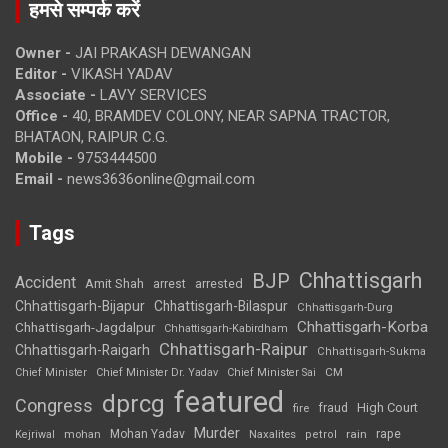
हमसे सम्पर्क करें
Owner -
JAI PRAKASH DEWANGAN
Editor -
VIKASH YADAV
Associate -
LAVY SERVICES
Office -
40, BRAMDEV COLONY, NEAR SAPNA TRACTOR,
BHATAON, RAIPUR C.G.
Mobile -
9753444500
Email -
news3636online@gmail.com
Tags
Chhattisgarh
BJP
Accident
Amit Shah
arrested
arrest
Chhattisgarh-Bijapur
Chhattisgarh-Bilaspur
Chhattisgarh-Durg
Chhattisgarh-Korba
Chhattisgarh-Jagdalpur
Chhattisgarh-Kabirdham
Chhattisgarh-Raipur
Chhattisgarh-Raigarh
Chhattisgarh-Sukma
CM
Chief Minister
Chief Minister Dr. Yadav
Chief Minister Sai
featured
dprcg
Congress
High Court
fire
fraud
Murder
rape
Mohan Yadav
Naxalites
rain
Kejriwal
mohan
petrol