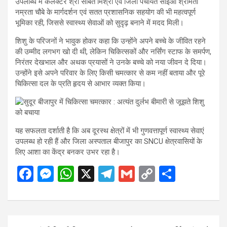
उपलब्धि में कलेक्टर श्री संबित मिश्रा एवं जिला पंचायत सीईओ श्रीमती
नम्रता चौबे के मार्गदर्शन एवं सतत प्रशासनिक सहयोग की भी महत्वपूर्ण
भूमिका रही, जिससे स्वास्थ्य सेवाओं को सुदृढ़ बनाने में मदद मिली।
शिशु के परिजनों ने भावुक होकर कहा कि उन्होंने अपने बच्चे के जीवित रहने
की उम्मीद लगभग खो दी थी, लेकिन चिकित्सकों और नर्सिंग स्टाफ के समर्पण,
निरंतर देखभाल और अथक प्रयासों ने उनके बच्चे को नया जीवन दे दिया।
उन्होंने इसे अपने परिवार के लिए किसी चमत्कार से कम नहीं बताया और पूरे
चिकित्सा दल के प्रति हृदय से आभार व्यक्त किया।
यह सफलता दर्शाती है कि अब दूरस्थ क्षेत्रों में भी गुणवत्तापूर्ण स्वास्थ्य सेवाएं
उपलब्ध हो रही हैं और जिला अस्पताल बीजापुर का SNCU क्षेत्रवासियों के
लिए आशा का केंद्र बनकर उभर रहा है।
F
M
W
X
T
G
C
S
a
es
h
el
m
o
h
ce
se
at
e
ail
py
ar
b
n
s
gr
Li
e
Post