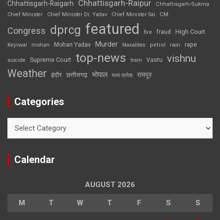
Chhattisgarh-Raipur
Chhattisgarh-Raigarh
Chhattisgarh-Sukma
CM
Chief Minister
Chief Minister Dr. Yadav
Chief Minister Sai
featured
dprcg
Congress
High Court
fire
fraud
Murder
rape
Mohan Yadav
Naxalites
rain
Kejriwal
mohan
petrol
top-news
vishnu
Supreme Court
Vastu
suicide
train
Weather
भोपाल
रायपुर
इंदौर
छत्तीसगढ़
मध्य प्रदेश
Categories
Categories
Calendar
AUGUST 2026
M
T
W
T
F
S
S