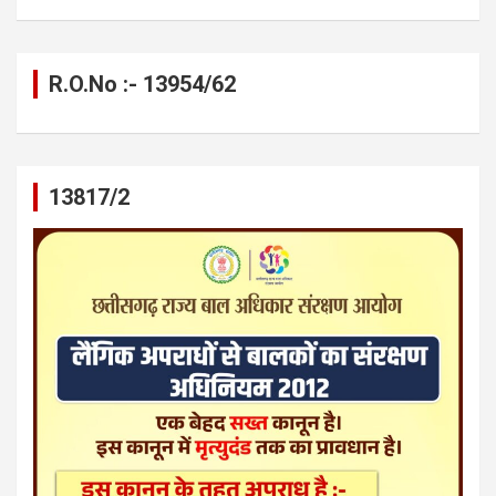
R.O.No :- 13954/62
13817/2