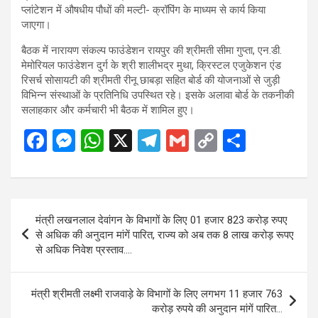
प्लांटेशन में औषधीय पौधों की मल्टी- क्रॉपिंग के माध्यम से कार्य किया
जाएगा।
बैठक में नारायण संकल्प फाउंडेशन रायपुर की श्रीमती सीमा गुप्ता, एन.डी.
मेमोरियल फाउंडेशन दुर्ग के श्री शालीभद्र मुथा, क्रिस्टल एजुकेशन एंड
रिसर्च सोसायटी की श्रीमती रीनू छाबड़ा सहित बोर्ड की योजनाओं से जुड़ी
विभिन्न संस्थाओं के प्रतिनिधि उपस्थित रहे। इसके अलावा बोर्ड के तकनीकी
सलाहकार और कर्मचारी भी बैठक में शामिल हुए।
F
M
W
X
T
G
C
S
a
es
h
el
m
o
h
ce
se
at
e
ail
py
ar
b
n
s
gr
Li
e
Post
मंत्री लखनलाल देवांगन के विभागों के लिए 01 हजार 823 करोड़ रुपए
o
g
A
a
n
navigation
से अधिक की अनुदान मांगें पारित, राज्य को अब तक 8 लाख करोड़ रूपए
o
er
p
m
k
से अधिक निवेश प्रस्ताव….
k
p
मंत्री श्रीमती लक्ष्मी राजवाड़े के विभागों के लिए लगभग 11 हजार 763
करोड़ रुपये की अनुदान मांगें पारित…