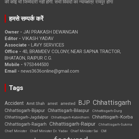
की कोई भी जिम्मेदारी नहीं होगी. सभी विवादों का न्यायक्षेत्र रायपुर होगा
हमसे सम्पर्क करें
Owner -
JAI PRAKASH DEWANGAN
Editor -
VIKASH YADAV
Associate -
LAVY SERVICES
Office -
40, BRAMDEV COLONY, NEAR SAPNA TRACTOR,
BHATAON, RAIPUR C.G.
Mobile -
9753444500
Email -
news3636online@gmail.com
Tags
Chhattisgarh
BJP
Accident
Amit Shah
arrested
arrest
Chhattisgarh-Bijapur
Chhattisgarh-Bilaspur
Chhattisgarh-Durg
Chhattisgarh-Korba
Chhattisgarh-Jagdalpur
Chhattisgarh-Kabirdham
Chhattisgarh-Raipur
Chhattisgarh-Raigarh
Chhattisgarh-Sukma
CM
Chief Minister
Chief Minister Dr. Yadav
Chief Minister Sai