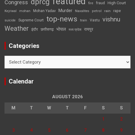
featured
dprcg
Congress
High Court
fire
fraud
Murder
rape
Mohan Yadav
Naxalites
rain
Kejriwal
mohan
petrol
top-news
vishnu
Supreme Court
Vastu
suicide
train
Weather
भोपाल
रायपुर
इंदौर
छत्तीसगढ़
मध्य प्रदेश
Categories
Categories
Calendar
AUGUST 2026
M
T
W
T
F
S
S
1
2
3
4
5
6
7
8
9