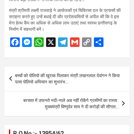
मंत्री श्रीमती लक्ष्मी राजवाड़े ने आयोजकों एवं चिकित्सा दल के प्रयासों की
सराहना करते हुए उन्हें बधाई दी और प्रदेशवासियों से अपील की कि वे इस
मेगा हेल्थ कैंप का अधिक से अधिक लाभ उठाएं तथा स्वस्थ छत्तीसगढ़ के
निर्माण में सहभागी बनें।
F
M
W
X
T
G
C
S
a
es
h
el
m
o
h
ce
se
at
e
ail
py
ar
b
n
s
gr
Li
e
Post
बच्चों को पोलियो की खुराक पिलाकर मंत्री लखनलाल देवांगन ने किया
o
g
A
a
n
navigation
पल्स पोलियो अभियान का शुभारंभ….
o
er
p
m
k
k
p
बरसात में उफनते नदी-नाले अब नहीं रोकेंगे ग्रामीणों का रास्ता :
मुख्यमंत्री विष्णुदेव साय ने दी करोड़ों की सौगात….
R.O.No :- 13954/62