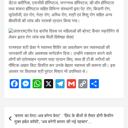
डेंटल क्लीनिक, एसजीवी हॉस्पिटल, जगन्नाथ हॉस्पिटल, व्ही वॉय हॉस्पिटल
तथा शंकरा हॉस्पिटल सहित विभिन्न संस्थानों द्वारा पेट रोग, किडनी रोग,
यूरोलॉजी, दंत रोग, नेत्र रोग, अस्थि रोग, स्त्री एवं शिशु रोग सहित अन्य
बीमारियों की जांच और परामर्श प्रदान किया गया।
राज्यपाल श्री डेका ने स्वास्थ्य शिविर का अवलोकन कर व्यवस्थाओं की
जानकारी ली और आवश्यक मार्गदर्शन दिया। उन्होंने रक्तदान करने वाले
लोगों को प्रोत्साहन प्रमाण पत्र प्रदान किए, साथ ही टी.बी. मरीजों को
पौष्टिक आहार किट वितरित कर उनके बेहतर स्वास्थ्य की कामना की। इस
अवसर पर विधायक श्री पुरंदर मिश्रा भी उपस्थित थे।
F
M
W
X
T
G
C
S
a
es
h
el
m
o
h
ce
se
at
e
ail
py
ar
b
n
s
gr
Li
e
Post
’बस्तर का वेस्ट-अब बनेगा बेस्ट’ : ’छिंद के बीजों से तैयार होगी कैफीन
o
g
A
a
n
navigation
मुक्त हर्बल कॉफी’, ’अब बनेगी बस्तर की नई पहचान’…..