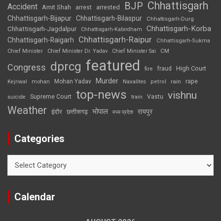
Chhattisgarh
BJP
Accident
Amit Shah
arrested
arrest
Chhattisgarh-Bijapur
Chhattisgarh-Bilaspur
Chhattisgarh-Durg
Chhattisgarh-Korba
Chhattisgarh-Jagdalpur
Chhattisgarh-Kabirdham
Chhattisgarh-Raipur
Chhattisgarh-Raigarh
Chhattisgarh-Sukma
CM
Chief Minister
Chief Minister Dr. Yadav
Chief Minister Sai
featured
dprcg
Congress
High Court
fire
fraud
Murder
rape
Mohan Yadav
Naxalites
rain
Kejriwal
mohan
petrol
top-news
vishnu
Supreme Court
Vastu
suicide
train
Weather
भोपाल
रायपुर
इंदौर
छत्तीसगढ़
मध्य प्रदेश
Categories
Categories
Calendar