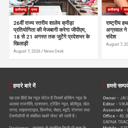
छत्तीसगढ़
राज्य
छत्तीसगढ़
राज
26वीं राज्य स्तरीय शालेय क्रीड़ा
राष्ट्रीय ह
प्रतियोगिता की मेजबानी करेगा जीपीएम,
अग्रवाल ने 
18 से 21 अगस्त तक जुटेंगे प्रदेशभर के
संदेश
खिलाड़ी
August 7, 2
August 7, 2026
News Desk
हमारे बारे में
हमसे सम्पर्
यह एक हिंदी वेब न्यूज़ पोर्टल है जिसमें ब्रेकिंग न्यूज़ के
Owner -
JAI
अलावा राजनीति, प्रशासन, ट्रेंडिंग न्यूज, बॉलीवुड, खेल
Editor -
VIKA
जगत, लाइफस्टाइल, बिजनेस, सेहत, ब्यूटी, रोजगार तथा
Associate -
टेक्नोलॉजी से संबंधित खबरें पोस्ट की जाती है।
Office -
40, 
SAPNA TRACT