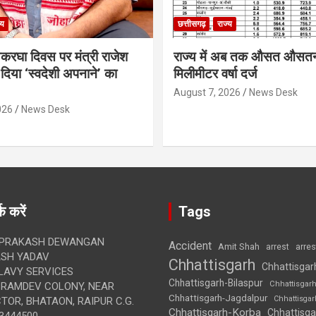
्य
छत्तीसगढ़
राज्य
थकरघा दिवस पर मंत्री राजेश
राज्य में अब तक औसत औसत
दिया ‘स्वदेशी अपनाने’ का
मिलीमीटर वर्षा दर्ज
August 7, 2026
News Desk
026
News Desk
क करें
Tags
 PRAKASH DEWANGAN
Accident
Amit Shah
arre
arrest
SH YADAV
Chhattisgarh
Chhattisgar
LAVY SERVICES
Chhattisgarh-Bilaspur
Chhattisgar
BRAMDEV COLONY, NEAR
Chhattisgarh-Jagdalpur
Chhattisga
OR, BHATAON, RAIPUR C.G.
Chhattisgarh-Korba
Chhattisga