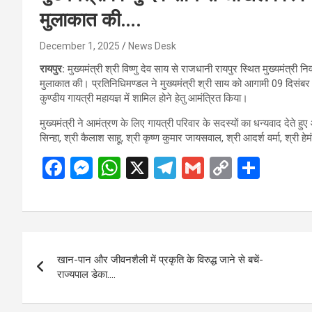
मुलाकात की….
December 1, 2025
News Desk
रायपुर:
मुख्यमंत्री श्री विष्णु देव साय से राजधानी रायपुर स्थित मुख्यमंत्री 
मुलाकात की। प्रतिनिधिमण्डल ने मुख्यमंत्री श्री साय को आगामी 09 दिसंबर
कुण्डीय गायत्री महायज्ञ में शामिल होने हेतु आमंत्रित किया।
मुख्यमंत्री ने आमंत्रण के लिए गायत्री परिवार के सदस्यों का धन्यवाद दे
सिन्हा, श्री कैलाश साहू, श्री कृष्ण कुमार जायसवाल, श्री आदर्श वर्मा, श्री 
F
M
W
X
T
G
C
S
a
es
h
el
m
o
h
ce
se
at
e
ail
py
ar
b
n
s
gr
Li
e
Post
o
g
A
a
n
खान-पान और जीवनशैली में प्रकृति के विरुद्ध जाने से बचें-
navigation
o
er
p
m
k
राज्यपाल डेका….
k
p