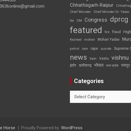
3444500
Chhattisgarh-Raipur
3636online@gmail.com
Chhattis
Chief Minister
Chief Minister Dr. Yadav
dprcg
Congress
CM
Sai
featured
High
fire
fraud
Mur
Mohan Yadav
Kejriwal
mohan
rape
Supreme 
rain
petrol
suicide
news
vishnu
Vastu
train
भोपाल
रायपुर
इंदौर
छत्तीसगढ़
मध्य प्रदेश
Categories
Categories
e Horse
Proudly Powered by:
WordPress