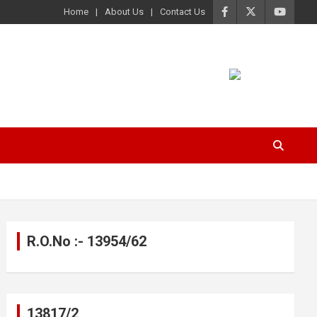
Home
About Us
Contact Us
R.O.No :- 13954/62
13817/2