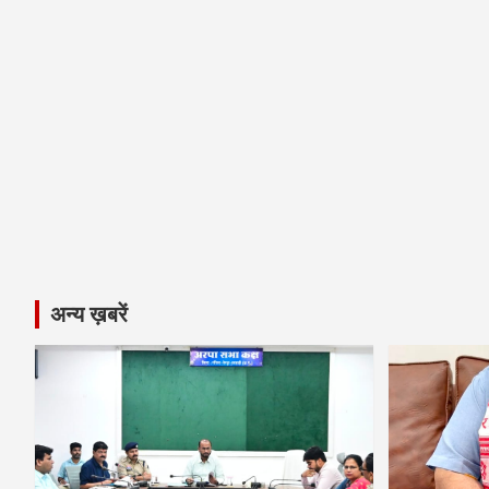
अन्य ख़बरें