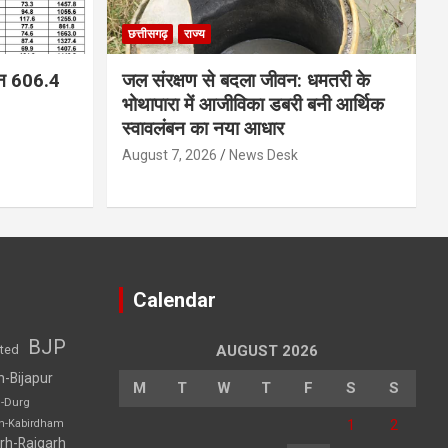
छत्तीसगढ़
राज्य
न 606.4
जल संरक्षण से बदला जीवन: धमतरी के
भोथापारा में आजीविका डबरी बनी आर्थिक
स्वावलंबन का नया आधार
August 7, 2026
News Desk
Calendar
BJP
sted
AUGUST 2026
h-Bijapur
M
T
W
T
F
S
S
h-Durg
1
2
rh-Kabirdham
rh-Raigarh