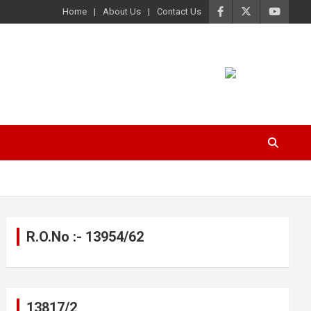
Home
About Us
Contact Us
R.O.No :- 13954/62
13817/2