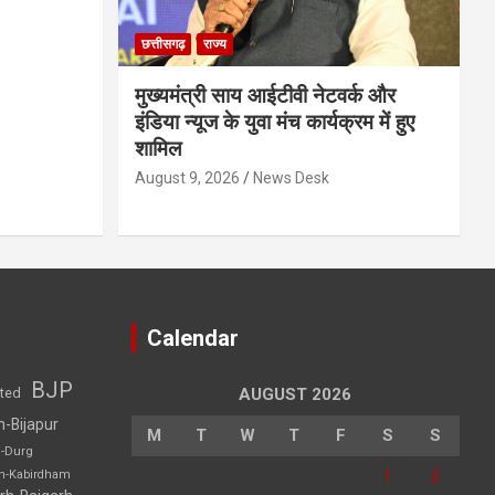
छत्तीसगढ़
राज्य
मुख्यमंत्री साय आईटीवी नेटवर्क और
इंडिया न्यूज के युवा मंच कार्यक्रम में हुए
शामिल
August 9, 2026
News Desk
Calendar
BJP
sted
AUGUST 2026
h-Bijapur
M
T
W
T
F
S
S
h-Durg
1
2
rh-Kabirdham