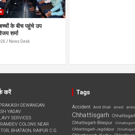
्य
च्चों के बीच पहुंचे उप
विजय शर्मा
026
News Desk
क करें
Tags
 PRAKASH DEWANGAN
Accident
Amit Shah
arre
arrest
SH YADAV
Chhattisgarh
Chhattisgar
LAVY SERVICES
Chhattisgarh-Bilaspur
Chhattisgar
BRAMDEV COLONY, NEAR
Chhattisgarh-Jagdalpur
Chhattisga
OR, BHATAON, RAIPUR C.G.