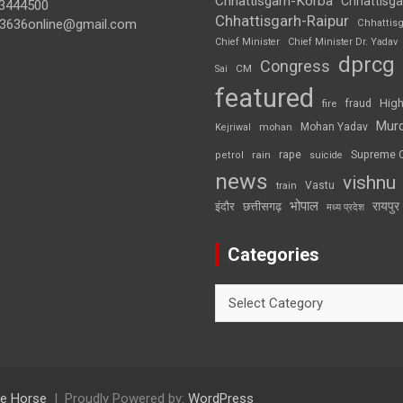
Chhattisgarh-Korba
Chhattisga
3444500
Chhattisgarh-Raipur
3636online@gmail.com
Chhattis
Chief Minister
Chief Minister Dr. Yadav
dprcg
Congress
CM
Sai
featured
High
fire
fraud
Mur
Mohan Yadav
Kejriwal
mohan
rape
Supreme 
rain
petrol
suicide
news
vishnu
Vastu
train
भोपाल
रायपुर
इंदौर
छत्तीसगढ़
मध्य प्रदेश
Categories
Categories
e Horse
Proudly Powered by:
WordPress