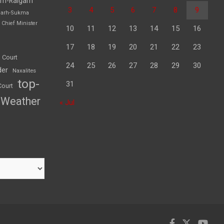
rh-Raigarh
3
4
5
6
7
8
9
garh-Sukma
Chief Minister
10
11
12
13
14
15
16
17
18
19
20
21
22
23
 Court
24
25
26
27
28
29
30
der
Naxalites
top-
31
Court
Weather
« Jul