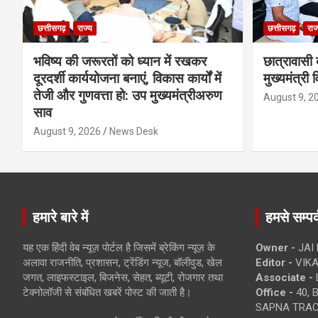
छत्तीसगढ़
राज्य
छत्तीसगढ़
राज
भविष्य की जरूरतों को ध्यान में रखकर
छात्रावासी ब
दूरदर्शी कार्ययोजना बनाएं, विकास कार्यों में
मुख्यमंत्री 
तेजी और गुणवत्ता हो: उप मुख्यमंत्रीअरुण
August 9, 2
साव
August 9, 2026
News Desk
हमारे बारे में
हमसे सम्पर्
यह एक हिंदी वेब न्यूज़ पोर्टल है जिसमें ब्रेकिंग न्यूज़ के
Owner -
JAI
अलावा राजनीति, प्रशासन, ट्रेंडिंग न्यूज, बॉलीवुड, खेल
Editor -
VIKA
जगत, लाइफस्टाइल, बिजनेस, सेहत, ब्यूटी, रोजगार तथा
Associate -
टेक्नोलॉजी से संबंधित खबरें पोस्ट की जाती है।
Office -
40, 
SAPNA TRACT