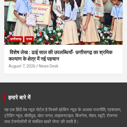
छत्तीसगढ़
राज्य
विशेष लेख : ढाई साल की उपलब्धियाँ- छत्तीसगढ़ का श्रमिक
कल्याण के क्षेत्र में नई पहचान
August 7, 2026
News Desk
हमारे बारे में
यह एक हिंदी वेब न्यूज़ पोर्टल है जिसमें ब्रेकिंग न्यूज़ के अलावा राजनीति, प्रशासन,
ट्रेंडिंग न्यूज, बॉलीवुड, खेल जगत, लाइफस्टाइल, बिजनेस, सेहत, ब्यूटी, रोजगार
तथा टेक्नोलॉजी से संबंधित खबरें पोस्ट की जाती है।