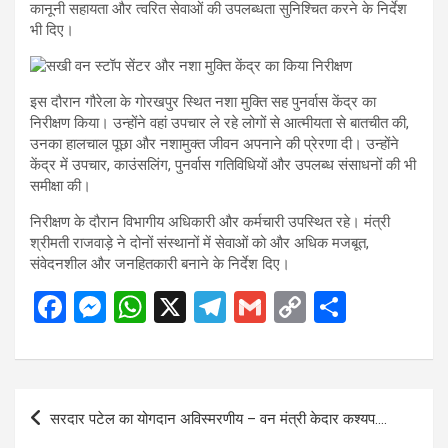
कानूनी सहायता और त्वरित सेवाओं की उपलब्धता सुनिश्चित करने के निर्देश
भी दिए।
इस दौरान गौरेला के गोरखपुर स्थित नशा मुक्ति सह पुनर्वास केंद्र का
निरीक्षण किया। उन्होंने वहां उपचार ले रहे लोगों से आत्मीयता से बातचीत की,
उनका हालचाल पूछा और नशामुक्त जीवन अपनाने की प्रेरणा दी। उन्होंने
केंद्र में उपचार, काउंसलिंग, पुनर्वास गतिविधियों और उपलब्ध संसाधनों की भी
समीक्षा की।
निरीक्षण के दौरान विभागीय अधिकारी और कर्मचारी उपस्थित रहे। मंत्री
श्रीमती राजवाड़े ने दोनों संस्थानों में सेवाओं को और अधिक मजबूत,
संवेदनशील और जनहितकारी बनाने के निर्देश दिए।
F
M
W
X
T
G
C
S
a
es
h
el
m
o
h
ce
se
at
e
ail
py
ar
b
n
s
gr
Li
e
Post
सरदार पटेल का योगदान अविस्मरणीय – वन मंत्री केदार कश्यप….
o
g
A
a
n
navigation