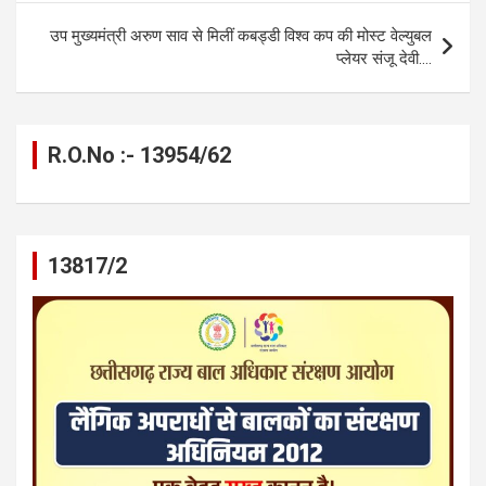
o
er
p
m
k
उप मुख्यमंत्री अरुण साव से मिलीं कबड्डी विश्व कप की मोस्ट वेल्युबल
k
p
प्लेयर संजू देवी….
R.O.No :- 13954/62
13817/2