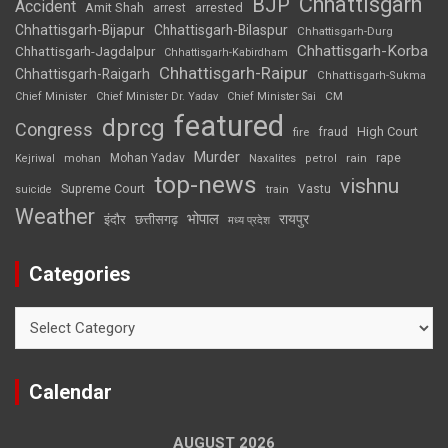
Chhattisgarh
BJP
Accident
Amit Shah
arrested
arrest
Chhattisgarh-Bijapur
Chhattisgarh-Bilaspur
Chhattisgarh-Durg
Chhattisgarh-Korba
Chhattisgarh-Jagdalpur
Chhattisgarh-Kabirdham
Chhattisgarh-Raipur
Chhattisgarh-Raigarh
Chhattisgarh-Sukma
CM
Chief Minister
Chief Minister Dr. Yadav
Chief Minister Sai
featured
dprcg
Congress
High Court
fire
fraud
Murder
rape
Mohan Yadav
Naxalites
rain
Kejriwal
mohan
petrol
top-news
vishnu
Supreme Court
Vastu
suicide
train
Weather
भोपाल
रायपुर
इंदौर
छत्तीसगढ़
मध्य प्रदेश
Categories
Categories
Calendar
AUGUST 2026