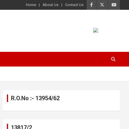
Home
About Us
Contact Us
R.O.No :- 13954/62
13817/2