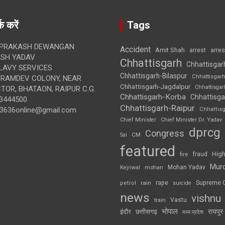
क करें
Tags
 PRAKASH DEWANGAN
Accident
Amit Shah
arre
arrest
SH YADAV
Chhattisgarh
Chhattisgar
LAVY SERVICES
Chhattisgarh-Bilaspur
Chhattisgar
BRAMDEV COLONY, NEAR
Chhattisgarh-Jagdalpur
Chhattisga
OR, BHATAON, RAIPUR C.G.
Chhattisgarh-Korba
Chhattisga
3444500
Chhattisgarh-Raipur
3636online@gmail.com
Chhattis
Chief Minister
Chief Minister Dr. Yadav
dprcg
Congress
CM
Sai
featured
High
fire
fraud
Mur
Mohan Yadav
Kejriwal
mohan
rape
Supreme 
rain
petrol
suicide
news
vishnu
Vastu
train
भोपाल
रायपुर
इंदौर
छत्तीसगढ़
मध्य प्रदेश