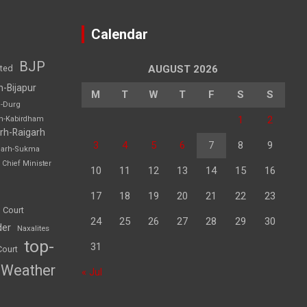
Calendar
BJP
sted
AUGUST 2026
h-Bijapur
M
T
W
T
F
S
S
h-Durg
1
2
rh-Kabirdham
rh-Raigarh
3
4
5
6
7
8
9
garh-Sukma
Chief Minister
10
11
12
13
14
15
16
17
18
19
20
21
22
23
 Court
24
25
26
27
28
29
30
der
Naxalites
top-
31
Court
Weather
« Jul