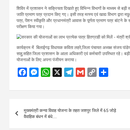
शिविर में प्रशासन ने सक्रियता दिखाते हुए विभिन्न विभागों के माध्यम से बड़ी सं
जाति प्रमाण पत्र प्रदान किए गए। इसी तरह ​मत्स्य एवं खाद्य विभाग द्वारा मछ
पत्र, पेंशन स्वीकृति और प्रधानमंत्री आवास के पूर्णता प्रमाण पत्र बांटने के 
परीक्षण किया गया।
कार्यक्रम में बिलाईगढ़ विधायक कविता लहरे,जिला पंचायत अध्यक्ष संजय पां
साहू,सहित जिला प्रशासन के आला अधिकारी एवं कर्मचारी उपस्थित रहे। बड़ी स
योजनाओं के लिए अपना पंजीयन कराया।
F
M
W
X
T
G
C
S
a
es
h
el
m
o
h
ce
se
at
e
ail
py
ar
b
n
s
gr
Li
e
Post
o
g
A
a
n
मुख्यमंत्री कन्या विवाह योजना के तहत जशपुर जिले में 65 जोड़े
navigation
o
er
p
m
k
वैवाहिक बंधन में बंधे…..
k
p