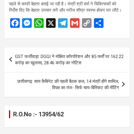
पहले से काफी बेहतर बताई जा रही है। मंत्री श्री वर्मा ने चिकित्सकों को
निर्देश दिए कि बेहतर उपचार करें और मरीज शीघ्र स्वस्थ होकर घर लौटे।
F
M
W
X
T
G
C
S
a
es
h
el
m
o
h
ce
se
at
e
ail
py
ar
b
n
s
gr
Li
e
Post
GST फर्जीवाड़ा: DGGI ने मोक्षित कॉरपोरेशन और 85 फर्मों पर 162.22
o
g
A
a
n
navigation
करोड़ का खुलासा, 28.46 करोड़ का नोटिस
o
er
p
m
k
k
p
छत्तीसगढ़: साय कैबिनेट की पहली बैठक कल, 14 मंत्री होंगे शामिल,
विपक्ष का तंज- सिर्फ चाय-बिस्किट की मीटिंग
R.O.No :- 13954/62