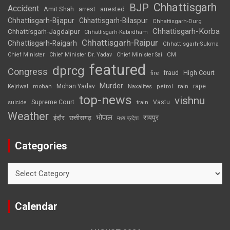
Chhattisgarh
BJP
Accident
Amit Shah
arrested
arrest
Chhattisgarh-Bijapur
Chhattisgarh-Bilaspur
Chhattisgarh-Durg
Chhattisgarh-Korba
Chhattisgarh-Jagdalpur
Chhattisgarh-Kabirdham
Chhattisgarh-Raipur
Chhattisgarh-Raigarh
Chhattisgarh-Sukma
CM
Chief Minister
Chief Minister Dr. Yadav
Chief Minister Sai
featured
dprcg
Congress
High Court
fire
fraud
Murder
rape
Mohan Yadav
Naxalites
rain
Kejriwal
mohan
petrol
top-news
vishnu
Supreme Court
Vastu
suicide
train
Weather
भोपाल
रायपुर
इंदौर
छत्तीसगढ़
मध्य प्रदेश
Categories
Categories
Calendar