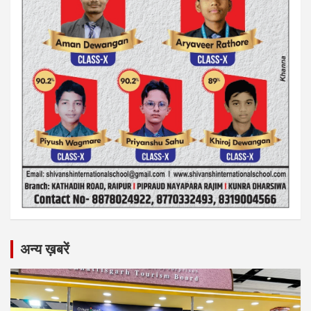
अन्य ख़बरें